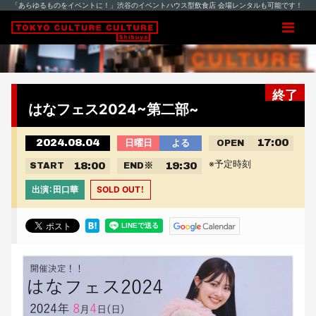
「あらゆるものをイベントに！」渋谷のイベントハウス型飲食店 会場レンタルも可能です！
終了
はなフェス2024~第二部~
2024.08.04
17:00
日曜日
よる
OPEN
※予定時刻
18:00
19:30
START
END
※
出演：田口華
SOLD OUT！