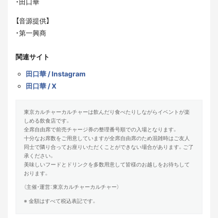
・田口華
【音源提供】
・第一興商
関連サイト
田口華 / Instagram
田口華 / X
東京カルチャーカルチャーは飲んだり食べたりしながらイベントが楽
しめる飲食店です。
全席自由席で前売チャージ券の整理番号順での入場となります。
十分なお席数をご用意していますが全席自由席のため混雑時はご友人
同士で隣り合ってお座りいただくことができない場合があります。ご了
承ください。
美味しいフードとドリンクを多数用意して皆様のお越しをお待ちして
おります。
（主催・運営：東京カルチャーカルチャー）
※ 金額はすべて税込表記です。