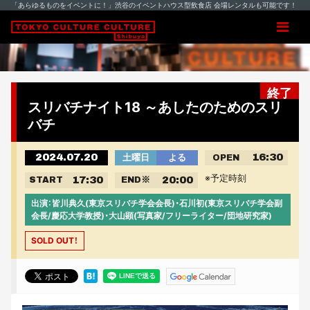
「あらゆるものをイベントに！」渋谷のイベントハウス型飲食店 会場レンタルも可能です！
終了
スリバチナイト18 ～あしたのためのスリ
バチ
2024.07.20
16:30
土曜日
よる
OPEN
※予定時刻
17:30
20:00
START
END
※
出演：皆川典久(東京スリバチ学会会長)・石川初(東京スリバチ学会副
会長/慶応大学教授)・大山顕(写真家/フリーライター/団地研究家)
SOLD OUT！