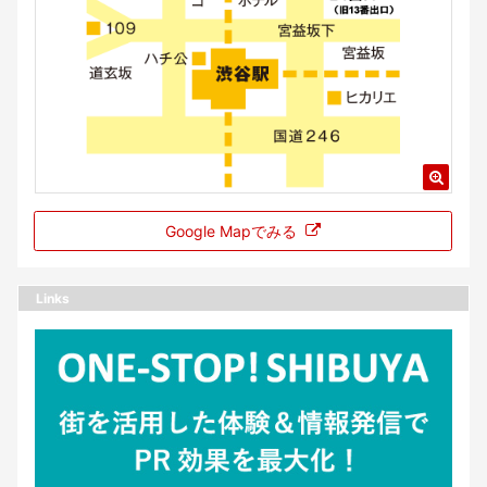
Google Mapでみる
Links