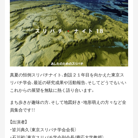
真夏の恒例スリバチナイト、創設２１年目を向かえた東京ス
リバチ学会、最近の研究成果や活動報告、そしてどうでもいい
これからの展望を無駄に熱く語り合います。
まち歩きが趣味の方、そして地図好き・地形萌えの方々など全
員集合です！！
【出演者】
・皆川典久（東京スリバチ学会会長）
・石川初（東京スリバチ学会副会長/慶応大学教授）