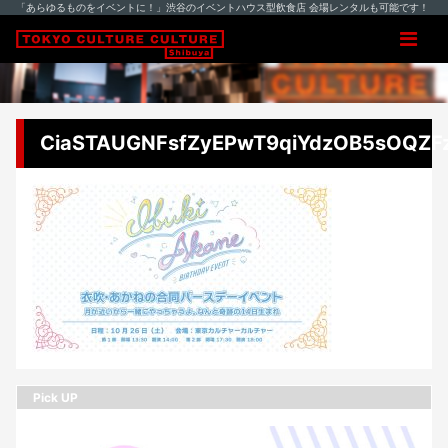
「あらゆるものをイベントに！」渋谷のイベントハウス型飲食店 会場レンタルも可能です！
CiaSTAUGNFsfZyEPwT9qiYdzOB5sOQZFz
Pick UP