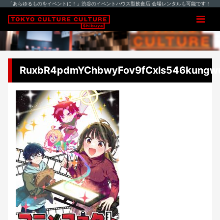
「あらゆるものをイベントに！」渋谷のイベントハウス型飲食店 会場レンタルも可能です！
RuxbR4pdmYChbwyFov9fCxls546kungw