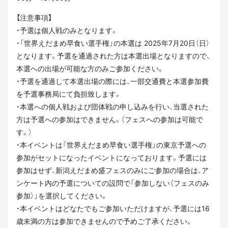
【注意事項】
・予選は個⼈戦のみとなります。
・「世界えだまめ早⾷い選⼿権」の本選は 2025年7⽉20⽇（⽇）
となります。予選を通過された⽅は本選出場となりますので、
本選への出場が可能な⽅のみご参加ください。
・予選を通過して本選出場の際には、一部交通費と本選参加費
を予選事務局にて負担致します。
・本選への個⼈戦および団体戦の申し込みを⾏い、当選された
⽅は予選への参加はできません。（フェスへの参加は可能で
す。）
・本イベントは「世界えだまめ早食い選手権」の東京予選への
参加がセットになったイベントになっております。予選には
参加はせず、新潟えだまめ盛フェスのみにご参加の場合は、ア
ンケート内の予選についての設問で「参加しない（フェスのみ
参加）」を選択してください。
・本イベントはどなたでもご参加いただけますが、予選には16
歳未満の方は参加できませんので予めご了承ください。