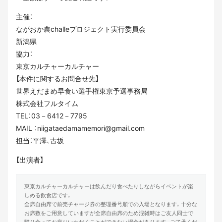
主催：
ながおか農challeプロジェクト実行委員会
新潟県
協力：
東京カルチャーカルチャー
【本件に関するお問合せ先】
世界えだまめ早食い選手権東京予選事務局
株式会社フルタイム
TEL：03－6412－7795
MAIL ：niigataedamamemori@gmail.com
担当：平澤、古坂
【出演者】
東京カルチャーカルチャーは飲んだり食べたりしながらイベントが楽
しめる飲食店です。
全席自由席で前売チャージ券の整理番号順での入場となります。十分な
お席数をご用意していますが全席自由席のため混雑時はご友人同士で