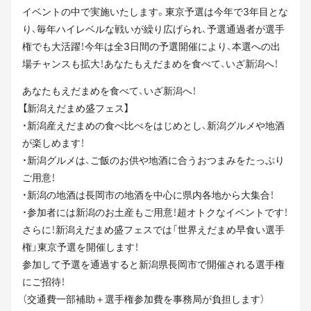
イベントの中で実施いたします。東京予選は今年で3年目とな
り、毎年ハイレベルな戦いが繰り広げられ、予選通過者が選手
権でも大活躍！今年は全3日間の予選開催により、本選への出
場チャンスも拡大！あなたもえだまめを食べて、いざ新潟へ！
あなたもえだまめを食べて、いざ新潟へ！
【新潟えだまめ盛フェス】
・新潟産えだまめの食べ比べをはじめとし、新潟グルメや地酒
が楽しめます！
・新潟グルメは、ご飯のお供や地酒に合うおつまみをたっぷり
ご用意！
・新潟の地酒は長岡市の地酒を中心に県内各地から大集合！
・参加者には新潟のお土産もご用意！超オトクなイベントです！
さらに！新潟えだまめ盛フェスでは「世界えだまめ早食い選手
権」東京予選を開催します！
参加して予選を通過すると新潟県長岡市で開催される選手権
にご招待！
（交通費一部補助＋選手権参加費を事務局が負担します）