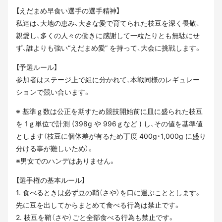
【えだまめ早食い選手の選手精神】
私達は、大地の恵み、大きな愛で育てられた枝豆を深く畏敬、
親愛し、多くの人々の働きに感謝して一粒たりとも無駄にせ
ず、誰よりも強い“えだまめ愛” を持って、大会に挑戦します。
【予選ルール】
参加者はステージ上で組に分かれて、本戦同様のレギュレー
ションで競い合います。
※ 基準ｇ数は公正を期すため競技開始前に皿に盛られた枝豆
を 1ｇ単位で計測 (398g や 996ｇなど ) し、その値を基準値
とします（枝豆に個体差が有るため丁度 400g・1,000g に盛り
分ける事が難しいため）。
※男女でのハンデはありません。
【選手権の基本ルール】
1. 食べるときは必ず豆の鞘（さや）を口に運ぶこととします。
先に豆を出してからまとめて食べる行為は禁止です。
2. 枝豆を鞘（さや）ごと全部食べる行為も禁止です。