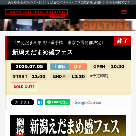
「あらゆるものをイベントに！」渋谷のイベントハウス型飲食店 会場レンタルも可能です！
終了
世界えだまめ早食い選手権 東京予選開催決定！
新潟えだまめ盛フェス
2025.07.05
10:30
土曜日
ひる
OPEN
※予定時刻
11:00
13:30
START
END
※
SOLD OUT！