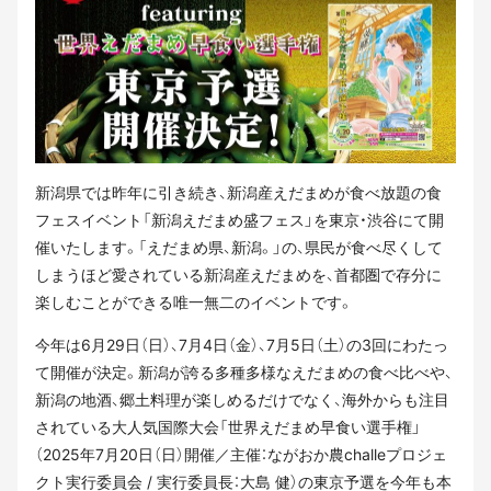
新潟県では昨年に引き続き、新潟産えだまめが食べ放題の食
フェスイベント「新潟えだまめ盛フェス」を東京・渋谷にて開
催いたします。「えだまめ県、新潟。」の、県民が食べ尽くして
しまうほど愛されている新潟産えだまめを、首都圏で存分に
楽しむことができる唯一無二のイベントです。
今年は6月29日（日）、7月4日（金）、7月5日（土）の3回にわたっ
て開催が決定。新潟が誇る多種多様なえだまめの食べ比べや、
新潟の地酒、郷土料理が楽しめるだけでなく、海外からも注目
されている大人気国際大会「世界えだまめ早食い選手権」
（2025年7月20日（日）開催／主催：ながおか農challeプロジェ
クト実行委員会 / 実行委員長：大島 健）の東京予選を今年も本