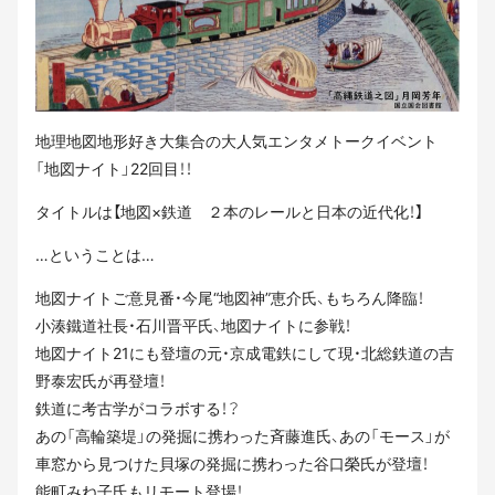
地理地図地形好き大集合の大人気エンタメトークイベント
「地図ナイト」22回目！！
タイトルは【地図×鉄道 ２本のレールと日本の近代化！】
…ということは…
地図ナイトご意見番・今尾“地図神”恵介氏、もちろん降臨！
小湊鐵道社長・石川晋平氏、地図ナイトに参戦！
地図ナイト21にも登壇の元・京成電鉄にして現・北総鉄道の吉
野泰宏氏が再登壇！
鉄道に考古学がコラボする！？
あの「高輪築堤」の発掘に携わった斉藤進氏、あの「モース」が
車窓から見つけた貝塚の発掘に携わった谷口榮氏が登壇！
能町みね子氏もリモート登場！