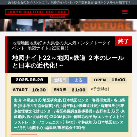
「あらゆるものをイベントに！」渋谷のイベントハウス型飲食店 会場レンタルも可能です！
終了
地理地図地形好き大集合の大人気エンタメトークイ
ベント「地図ナイト」22回目！！
地図ナイト22～地図×鉄道 ２本のレール
と日本の近代化！～
2025.08.29
18:00
金曜日
よる
OPEN
※予定時刻
18:30
21:00
START
END
※
出演：今尾恵介氏(地図研究家/日本地図センター客員研究員)・谷口榮
氏(日本考古学協会監事)・石川晋平氏(小湊鐵道社長)・斉藤進氏(元東
京都埋蔵文化財センター/港区発掘調査指導委員)・吉野泰宏氏(元・京
成電鉄、現・北総鉄道)《ZOOM参加》・能町みね子氏(エッセイスト/イ
ラストレーター/コラムニスト）《MC》・小林政能氏(日本地図センタ
ー/月刊「地図中心」編集長/境界協会主宰)他