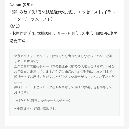
《Zoom参加》
・能町みね子氏「妄想鉄道近代化（仮）」(エッセイスト/イラスト
レーター/コラムニスト)
《MC》
・小林政能氏(日本地図センター・月刊「地図中心」編集長/境界
協会主宰)
東京カルチャーカルチャーは飲んだり食べたりしながらイベントが楽
しめる飲食店です。
全席自由席で前売チャージ券の整理番号順での入場となります。十分な
お席数をご用意していますが全席自由席のため混雑時はご友人同士で
隣り合ってお座りいただくことができない場合があります。ご了承くだ
さい。
美味しいフードとドリンクを多数用意して皆様のお越しをお待ちして
おります。
（主催・運営：東京カルチャーカルチャー）
※ 金額はすべて税込表記です。