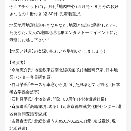
今回のチケットには、月刊「地図中心」５月号～８月号のお好
きなもの１冊付き（各30冊、先着順選択）
地図地理地形鉄道好きなあなた、地図と鉄道に陶酔したかっ
たあなた、大人の地図地理地形エンタメトークイベントにお
気軽にお越し下さい！！
【地図と鉄道】の奥深い味わいを堪能いたしましょう！
【出演者】
・今尾恵介氏「地図鉄東西南北縦横無尽」(地図研究家、日本地
図センター客員研究員)
・谷口榮氏「モースが車窓から見つけた貝塚と文明開化」(日本
考古学協会監事)
・石川晋平氏「小湊鉄道、開業100周年」(小湊鐵道社長)
・斉藤進氏「高輪築堤、現る！」(元東京都埋蔵文化財センター、港
区発掘調査指導委員)
・吉野泰宏氏「北総鉄道うんぬんかんぬん」(元・京成電鉄、現・
北総鉄道)