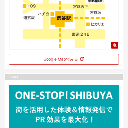
Google Mapでみる
Links