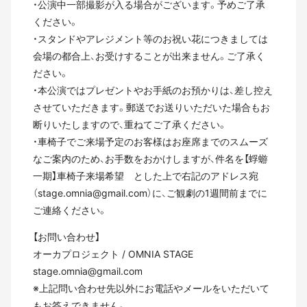
・公演中一部撮影が入る場合がございます。予めご了承
ください。
・スタンドやアレジメント等のお祝い花につきましては
会場の都合上、お受けすることが出来ません。ご了承く
ださい。
・本公演ではプレゼントやお手紙のお預かりは、差し控え
させていただきます。郵送でお送りいただいた場合もお
断りいたしますので、重ねてご了承ください。
・車椅子でご来場予定のお客様はお座席までのスムーズ
なご案内のため、お手数をおかけしますが、件名を【蜉蝣
一期】車椅子来場希望 とした上で右記のアドレス宛
（stage.omnia@gmail.com）に、ご観劇の1週間前までに
ご連絡ください。
【お問い合わせ】
オーカプロジェクト / OMNIA STAGE
stage.omnia@gmail.com
※上記問い合わせ先以外にお電話やメールをいただいて
もお答えできません。