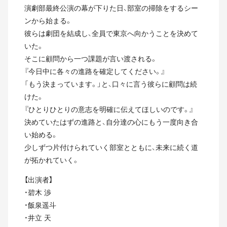
演劇部最終公演の幕が下りた日、部室の掃除をするシー
ンから始まる。
彼らは劇団を結成し、全員で東京へ向かうことを決めて
いた。
そこに顧問から一つ課題が言い渡される。
『今日中に各々の進路を確定してください。』
「もう決まっています。」と、口々に言う彼らに顧問は続
けた。
『ひとりひとりの意志を明確に伝えてほしいのです。』
決めていたはずの進路と、自分達の心にもう一度向き合
い始める。
少しずつ片付けられていく部室とともに、未来に続く道
が拓かれていく。
【出演者】
・碧木 渉
・飯泉遥斗
・井立 天