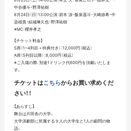
中谷優斗・野澤祐樹
8月24日（日）13:00公演：碧木 渉・飯泉遥斗・大崎捺希・中
染雄貴・結城琳久也・野澤祐樹
※MC：櫻井孝之
【チケット料金】
S席（1~4列目＋特典付き）：12,000円（税込）
A席（5列目以降）：8,000円（税込）
※ご入場の際、別途1ドリンク代600円を頂戴いたしま
す。
チケットは
こちら
からお買い求めくだ
さい！！
【あらすじ】
舞台は片田舎の大学。
大学演劇部に所属する９人の大学生と1人の顧問の物
語。