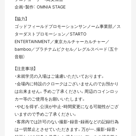
企画・製作： OMNIA STAGE
【協力】
ゴッドフィールドプロモーションサンノーム事業部／ス
ターダストプロモーション／STARTO
ENTERTAINMENT／東京カルチャーカルチャー／
bamboo／プラチナムピクセル／レグルスペード（五十
音順）
【注意事項】
・未就学児の入場はご遠慮いただいております。
・会場内に特設のクロークはございませんのでお預かり
は出来ません。予めご了承ください。周辺のコインロッ
カー等のご使用をお願いいたします。
・やむを得ず、公演が中止・時間変更になる可能性がござ
いますので予めご了承ください。
・客席内では許可のない撮影・録音・録画などの記録行為
は一切禁止とさせていただきます。万が一、撮影・録音・