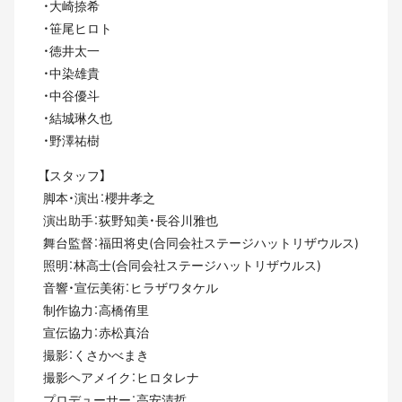
・大崎捺希
・笹尾ヒロト
・徳井太一
・中染雄貴
・中⾕優⽃
・結城琳久也
・野澤祐樹
【スタッフ】
脚本・演出：櫻井孝之
演出助手：荻野知美・長谷川雅也
舞台監督：福田将史(合同会社ステージハットリザウルス)
照明：林高士(合同会社ステージハットリザウルス)
音響・宣伝美術：ヒラザワタケル
制作協力：高橋侑里
宣伝協力：赤松真治
撮影：くさかべまき
撮影ヘアメイク：ヒロタレナ
プロデューサー：高安清哲