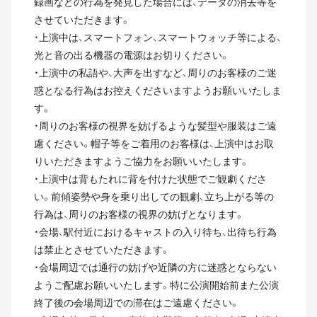
録画などの行為を発見した場合には、データの消去等を
させていただきます。
・上演中は、スマートフォン、スマートウォッチ等による、
光と音の出る機器の電源はお切りください。
・上演中の私語や、大声を出すなど、周りのお客様のご迷
惑となる行為はお控えくださいますようお願いいたしま
す。
・周りのお客様の視界を妨げるような髪型や服装はご遠
慮ください。帽子等をご着用のお客様は、上演中はお取
りいただきますようご協力をお願いいたします。
・上演中は背もたれに背を付けた状態でご観劇くださ
い。前傾姿勢や身を乗り出しての観劇、立ち上がる等の
行為は、周りのお客様の視界の妨げとなります。
・会場、駅付近におけるキャストの入り待ち、出待ち行為
は禁止とさせていただきます。
・会場周辺では通行の妨げや近隣の方に迷惑とならない
ようご配慮お願いいたします。特に公演開始前また公演
終了後の会場周辺での滞在はご遠慮ください。