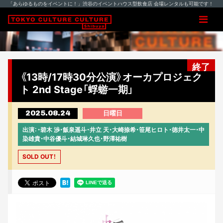
「あらゆるものをイベントに！」渋谷のイベントハウス型飲食店 会場レンタルも可能です！
終了
《13時/17時30分公演》オーカプロジェク
ト 2nd Stage「蜉蝣一期」
2025.08.24
日曜日
出演：・碧木 渉・飯泉遥斗・井立 天・大崎捺希・笹尾ヒロト・徳井太一・中
染雄貴・中⾕優⽃・結城琳久也・野澤祐樹
SOLD OUT！