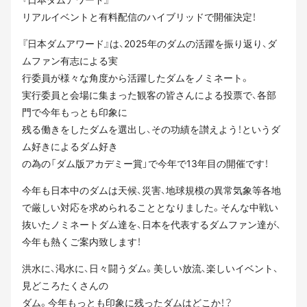
リアルイベントと有料配信のハイブリッドで開催決定！
『日本ダムアワード』は、2025年のダムの活躍を振り返り、ダ
ムファン有志による実
行委員が様々な角度から活躍したダムをノミネート。
実行委員と会場に集まった観客の皆さんによる投票で、各部
門で今年もっとも印象に
残る働きをしたダムを選出し、その功績を讃えよう！というダ
ム好きによるダム好き
の為の「ダム版アカデミー賞」で今年で13年目の開催です！
今年も日本中のダムは天候、災害、地球規模の異常気象等各地
で厳しい対応を求められることとなりました。そんな中戦い
抜いたノミネートダム達を、日本を代表するダムファン達が、
今年も熱くご案内致します！
洪水に、渇水に、日々闘うダム。美しい放流、楽しいイベント、
見どころたくさんの
ダム。今年もっとも印象に残ったダムはどこか！？