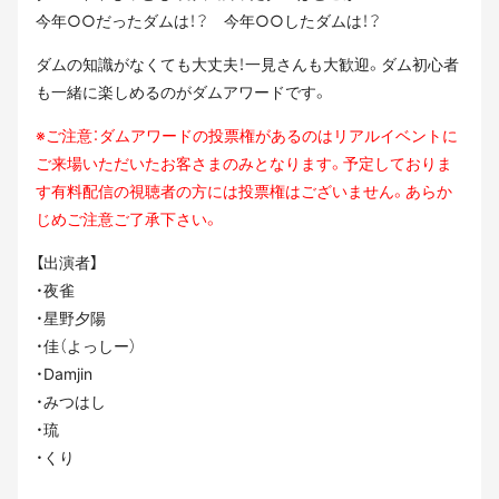
今年○○だったダムは！？ 今年○○したダムは！？
ダムの知識がなくても大丈夫！一見さんも大歓迎。ダム初心者
も一緒に楽しめるのがダムアワードです。
※ご注意：ダムアワードの投票権があるのはリアルイベントに
ご来場いただいたお客
さまのみとなります。予定しておりま
す有料配信の視聴者の方には投票権はございま
せん。あらか
じめご注意ご了承下さい。
【出演者】
・夜雀
・星野夕陽
・佳（よっしー）
・Damjin
・みつはし
・琉
・くり