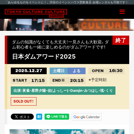
「あらゆるものをイベントに！」渋谷のイベントハウス型飲食店 会場レンタルも可能です！
終了
ダムの知識がなくても大丈夫！一見さんも大歓迎。ダ
ム初心者も一緒に楽しめるのがダムアワードです!
日本ダムアワード2025
2025.12.27
16:30
土曜日
よる
OPEN
※予定時刻
17:15
20:15
START
END
※
出演：夜雀・星野夕陽・佳(よっしー)・Damjin・みつはし・琉・くり
SOLD OUT！