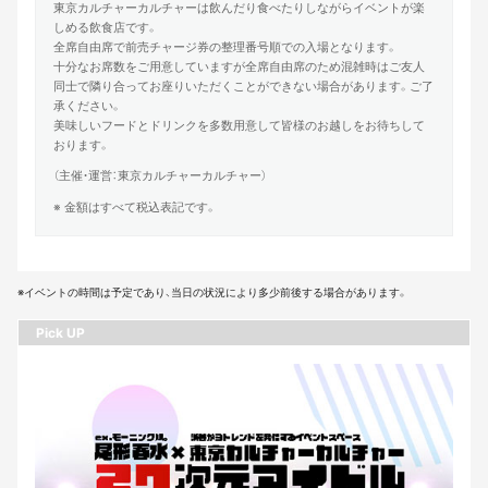
東京カルチャーカルチャーは飲んだり食べたりしながらイベントが楽
しめる飲食店です。
全席自由席で前売チャージ券の整理番号順での入場となります。
十分なお席数をご用意していますが全席自由席のため混雑時はご友人
同士で隣り合ってお座りいただくことができない場合があります。ご了
承ください。
美味しいフードとドリンクを多数用意して皆様のお越しをお待ちして
おります。
（主催・運営：東京カルチャーカルチャー）
※ 金額はすべて税込表記です。
※イベントの時間は予定であり、当日の状況により多少前後する場合があります。
Pick UP