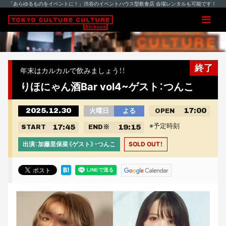
「あらゆるものをイベントに！」渋谷のイベントハウス型飲食店 会場レンタルも可能です！
終了
年末はカルカルで飲みましょう！！
りほにゃん酒Bar vol4~ゲスト：つんこ
2025.12.30
17:00
火曜日
よる
OPEN
※予定時刻
17:45
19:15
START
END
※
出演：加藤里保菜《ゲスト》・つんこ
SOLD OUT！