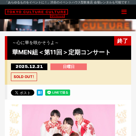
「あらゆるものをイベントに！」渋谷のイベントハウス型飲食店 会場レンタルも可能です！
終了
～心に華を咲かそうよ～
華MEN組＜第11回＞定期コンサート
2025.12.21
日曜日
SOLD OUT！