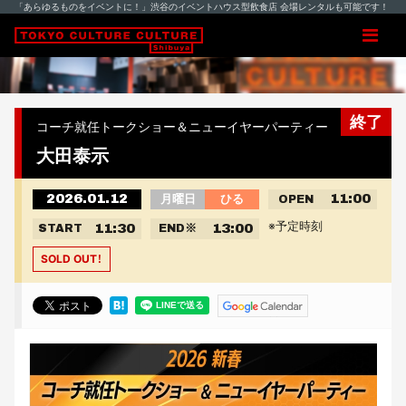
「あらゆるものをイベントに！」渋谷のイベントハウス型飲食店 会場レンタルも可能です！
終了
コーチ就任トークショー＆ニューイヤーパーティー
大田泰示
2026.01.12
11:00
月曜日
ひる
OPEN
※予定時刻
11:30
13:00
START
END
※
SOLD OUT！