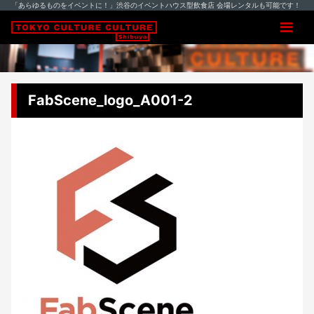
「あらゆるものをイベントに！」渋谷のイベントハウス型飲食店 会場レンタルも可能です！
FabScene_logo_A001-2