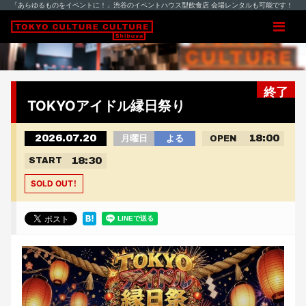
「あらゆるものをイベントに！」渋谷のイベントハウス型飲食店 会場レンタルも可能です！
終了
TOKYOアイドル縁日祭り
2026.07.20
18:00
月曜日
よる
OPEN
18:30
START
SOLD OUT！