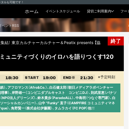
ンタルも可能です！
ホーム
イベントスケジュール
貸切ご利用案内
フー
貸切プラン
イベントRSS
終了
東京カルチャーカルチャー＆Peatix presents 【協
ミュニティづくりのイロハを語りつくす120
※予定時刻
18:30
19:00
21:30
START
END
※
）、アフロマンス（Afro&Co.）、白石健太郎（朝日メディアラボベンチャー
副理事）、岸野雄一（コンビニダブルキャスト コンビニDJ）、則武里恵（パナソ
（NPO法人グリーンズ）、鈴木貴歩（ParadeALL）、中島明（つなぐ専門家）、白
ャルカンパニー）、山中 "Funky" 直子（CAMPFIRE コミュニティマネ
ni'que）、角野賢一（株式会社伊藤園）、タムラカイ（FC POP）他！！