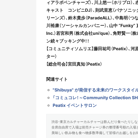
ィアラボベンチャーズ）、川上悠一（ホリプロ）、
キャスト コンビニDJ）、則武里恵（パナソニック
リーンズ）、鈴木貴歩（ParadeALL）、中島明
川裕康（ソーシャルカンパニー）、山中 “Funky” 
Inc.）若宮和男（株式会社uni’que）、角野賢一
ン続々ブッキング中！！
【コミュニティソムリエ】藤田祐司（Peatix
ター）
【総合司会】宮田真知（Peatix）
関連サイト
"Shibuya" が発信する未来のワークスタイル（SH
「コミュコレ！～Community Collection S
Peatix イベントサロン
渋谷・東京カルチャーカルチャーは飲んだり食べたりしな
全席自由席で入場は前売チャージ券の整理番号順の入場
美味しい飲み物も食べ物多数準備して皆様のお越しをお