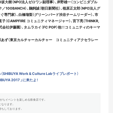
赤坂大樹（NPO法人ゼロワン副理事）、岸野雄一（コンビニダブル
／100BANCH）、鵜飼誠（朝日新聞社）、植原正太郎（NPO法人グ
（つなぐ専門家）、白橋瑠梨（グリーンバード渋谷チームリーダー）、市
直子（CAMPFIRE コミュニティマネージャー）、宮下亮（THINKR,
（株式会社伊藤園）、タムラカイ（FC POP）他！！コミュニティのキーマ
）、河原あず（東京カルチャーカルチャー コミュニティアクセラレー
IBUYA Work & Culture Labライブレポート）
HIBUYA 2017 」に来たよ！
がらイベントを楽しめる飲食店です。
となります。
待ちしております。