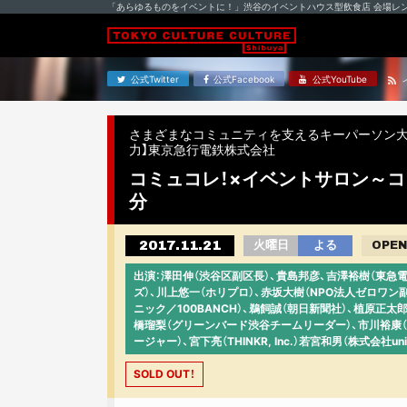
「あらゆるものをイベントに！」渋谷のイベントハウス型飲食店 会場レ
公式Twitter
公式Facebook
公式YouTube
さまざまなコミュニティを支えるキーパーソン大集結！ 
力】東京急行電鉄株式会社
コミュコレ！×イベントサロン～コ
分
2017.11.21
火曜日
よる
OPEN
出演：澤田伸（渋谷区副区長）、貴島邦彦、吉澤裕樹（東急電鉄
ズ）、川上悠一（ホリプロ）、赤坂大樹（NPO法人ゼロワン
ニック／100BANCH）、鵜飼誠（朝日新聞社）、植原正太郎
橋瑠梨（グリーンバード渋谷チームリーダー）、市川裕康（ソーシ
ージャー）、宮下亮（THINKR, Inc.）若宮和男（株式会社u
SOLD OUT！