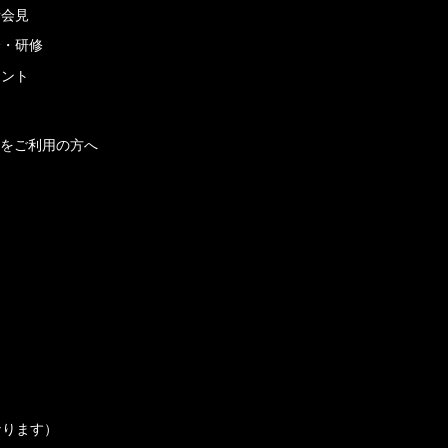
者会見
会・研修
メント
をご利用の方へ
なります）