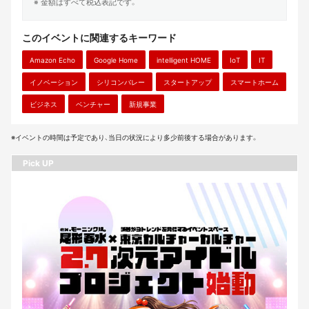
※ 金額はすべて税込表記です。
このイベントに関連するキーワード
Amazon Echo
Google Home
intelligent HOME
IoT
IT
イノベーション
シリコンバレー
スタートアップ
スマートホーム
ビジネス
ベンチャー
新規事業
※イベントの時間は予定であり、当日の状況により多少前後する場合があります。
Pick UP