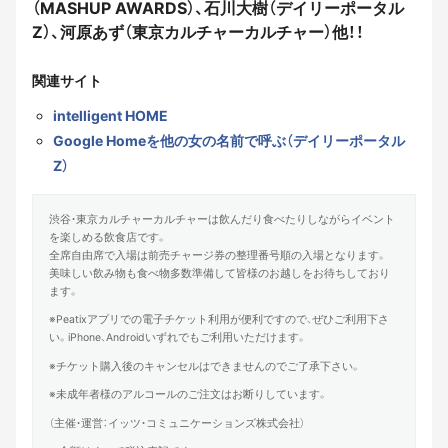
（MASHUP AWARDS）、石川大樹（デイリーポータル
Z）、河原あず（東京カルチャーカルチャー）他！！
関連サイト
intelligent HOME
Google Homeを他の女の名前で呼ぶ（デイリーポータル
Z）
渋谷・東京カルチャーカルチャーは飲んだり食べたりしながらイベント
を楽しめる飲食店です。
全席自由席で入場は前売チャージ券の整理番号順の入場となります。
美味しい飲み物も食べ物多数準備して皆様のお越しをお待ちしており
ます。
※Peatixアプリでの電子チケット利用が便利ですので、ぜひご利用下さ
い。iPhone、Androidいずれでもご利用いただけます。
※チケット購入後のキャンセルはできませんのでご了承下さい。
※未成年者様のアルコールのご注文はお断りしています。
（主催・運営：イッツ・コミュニケーションズ株式会社）