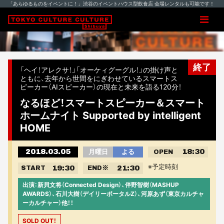
「あらゆるものをイベントに！」渋谷のイベントハウス型飲食店 会場レンタルも可能です！
終了
「ヘイ！アレクサ！」「オーケィグーグル！」の掛け声と
ともに、去年から世間をにぎわせているスマートス
ピーカー（AIスピーカー）の現在と未来を語る120分！
なるほど！スマートスピーカー＆スマート
ホームナイト Supported by intelligent
HOME
2018.03.05
18:30
月曜日
よる
OPEN
※予定時刻
19:30
21:30
START
END
※
出演：新貝文将（Connected Design）、伴野智樹（MASHUP
AWARDS）、石川大樹（デイリーポータルZ）、河原あず（東京カルチャ
ーカルチャー）他！！
SOLD OUT！