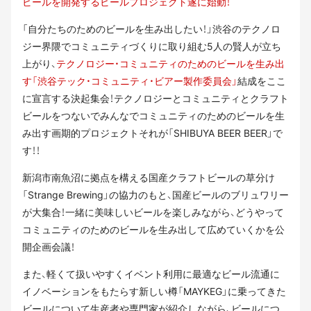
ビールを開発するビールプロジェクト遂に始動！
「自分たちのためのビールを生み出したい！」渋谷のテクノロ
ジー界隈でコミュニティづくりに取り組む5人の賢人が立ち
上がり、
テクノロジー・コミュニティのためのビールを生み出
す「渋谷テック・コミュニティ・ビアー製作委員会」
結成をここ
に宣言する決起集会！テクノロジーとコミュニティとクラフト
ビールをつないでみんなでコミュニティのためのビールを生
み出す画期的プロジェクトそれが「SHIBUYA BEER BEER」で
す！！
新潟市南魚沼に拠点を構える国産クラフトビールの草分け
「Strange Brewing」の協力のもと、国産ビールのブリュワリー
が大集合！一緒に美味しいビールを楽しみながら、どうやって
コミュニティのためのビールを生み出して広めていくかを公
開企画会議！
また、軽くて扱いやすくイベント利用に最適なビール流通に
イノベーションをもたらす新しい樽「MAYKEG」に乗ってきた
ビールについて生産者や専門家が紹介しながら、ビールにつ