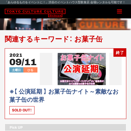
「あらゆるものをイベントに！」渋谷のイベントハウス型飲食店 会場レンタルも可能です！
関連するキーワード： お菓子缶
終了
2021
09/11
土曜日
ひる
※【 公演延期 】 お菓子缶ナイト～素敵なお
菓子缶の世界
SOLD OUT！
Pick UP