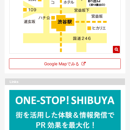
Google Mapでみる
Links