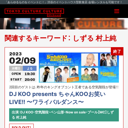
「あらゆるものをイベントに！」渋谷のイベントハウス型飲食店 会場レンタルも可能です！
関連するキーワード： しずる 村上純
終了
2023
02/09
木曜日
よる
19:30
OPEN
20:00
START
2回目のゲストは、昨年のキングオブコント王者である空気階段が登場！！
DJ KOO presents ちゃんKOOお笑い
LIVE!! 〜ワライバルダンス〜
出演：DJ KOO・空気階段・ベン山形・Now on sale・プール【MC】しず
る 村上純
SOLD OUT！