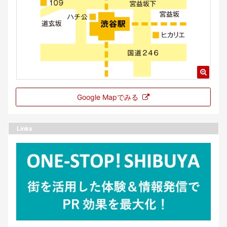
Google Mapでみる
Links