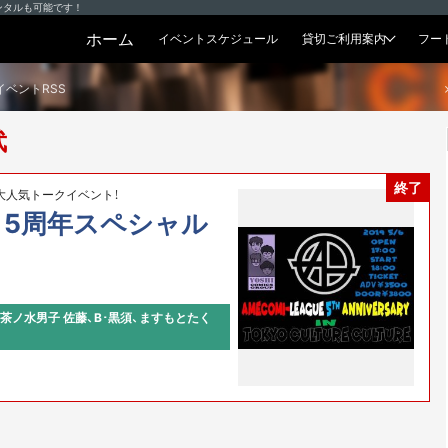
ンタルも可能です！
ホーム
イベントスケジュール
貸切ご利用案内
フー
貸切プラン
イベントRSS
武
終了
大人気トークイベント！
5周年スペシャル
御茶ノ水男子 佐藤、B･黒須、ますもとたく