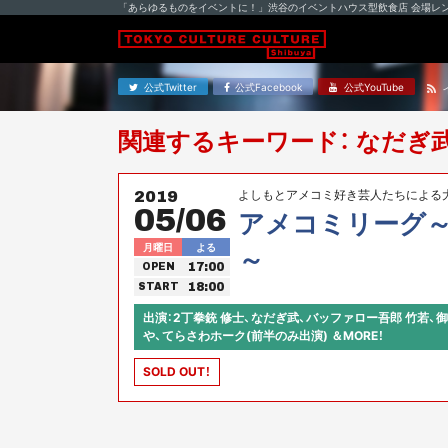
「あらゆるものをイベントに！」渋谷のイベントハウス型飲食店 会場レ
公式Twitter
公式Facebook
公式YouTube
関連するキーワード： なだぎ
よしもとアメコミ好き芸人たちによる
2019
05/06
アメコミリーグ～
月曜日
よる
～
17:00
OPEN
18:00
START
出演：2丁拳銃 修士、なだぎ武、バッファロー吾郎 竹若、
や、てらさわホーク(前半のみ出演) ＆MORE！
SOLD OUT！