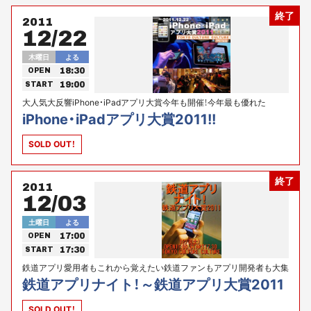
終了
2011
12/22
木曜日
よる
18:30
OPEN
19:00
START
大人気大反響iPhone・iPadアプリ大賞今年も開催！今年最も優れた
iPhone･iPadアプリ決定!!
iPhone・iPadアプリ大賞2011!!
SOLD OUT！
終了
2011
12/03
土曜日
よる
17:00
OPEN
17:30
START
鉄道アプリ愛用者もこれから覚えたい鉄道ファンもアプリ開発者も大集
合の初の“鉄道アプリ”イベント開催！
鉄道アプリナイト！～鉄道アプリ大賞2011
SOLD OUT！