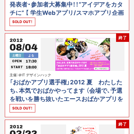
発表者・参加者大募集中！！“アイデアをカタ
チに” 【 学生Webアプリ/スマホアプリ企画
開発者 秋の発表会 】
SOLD OUT！
終了
2012
08/04
土曜日
よる
17:30
OPEN
18:00
START
主催：＠IT デザインハック
「おばかアプリ選手権」2012 夏 わたした
ち、本気でおばかやってます （会場で、予選
を戦いを勝ち抜いたエースおばかアプリを
応援しよう！）
SOLD OUT！
終了
2012
03/23