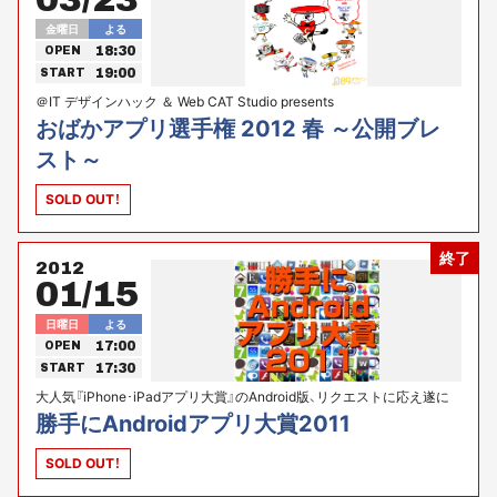
金曜日
よる
18:30
OPEN
19:00
START
＠IT デザインハック ＆ Web CAT Studio presents
おばかアプリ選手権 2012 春 ～公開ブレ
スト～
SOLD OUT！
終了
2012
01/15
日曜日
よる
17:00
OPEN
17:30
START
大人気『iPhone･iPadアプリ大賞』のAndroid版、リクエストに応え遂に
始動!!
勝手にAndroidアプリ大賞2011
SOLD OUT！