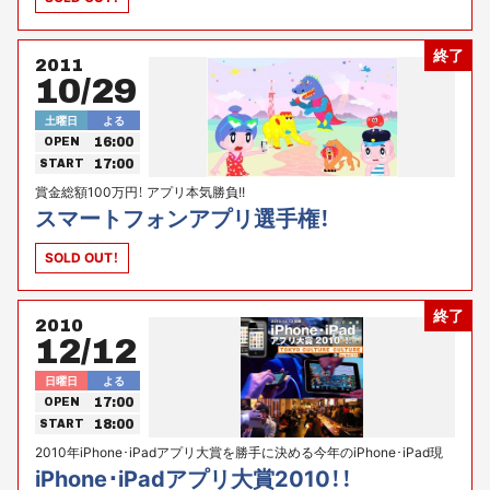
終了
2011
10/29
土曜日
よる
16:00
OPEN
17:00
START
賞金総額100万円！ アプリ本気勝負!!
スマートフォンアプリ選手権！
SOLD OUT！
終了
2010
12/12
日曜日
よる
17:00
OPEN
18:00
START
2010年iPhone･iPadアプリ大賞を勝手に決める今年のiPhone･iPad現
象総括イベント!!
iPhone･iPadアプリ大賞2010！！