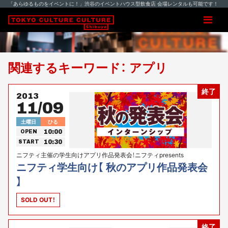
「あらゆるものをイベントに！」渋谷のイベントハウス型飲食店 会場レンタルも可能です！
関連するキーワード： アプリ
終了
2013
11/09
土曜日
ひる
10:00
OPEN
10:30
START
ニフティ主催の学生向けアプリ作品発表会！ニフティpresents
ニフティ学生向け【 秋のアプリ作品発表会
】
SOLD OUT！
終了