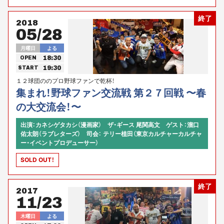
終了
2018
05/28
月曜日
よる
18:30
OPEN
19:30
START
１２球団ののプロ野球ファンで乾杯！
集まれ！野球ファン交流戦 第２７回戦 〜春
の大交流会！〜
出演：カネシゲタカシ（漫画家） ザ・ギース 尾関高文 ゲスト：溜口
佑太朗（ラブレターズ） 司会： テリー植田（東京カルチャーカルチャ
ー・イベントプロデューサー）
SOLD OUT！
終了
2017
11/23
木曜日
よる