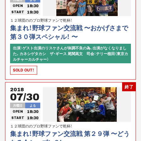
18:30
OPEN
19:30
START
１２球団ののプロ野球ファンで乾杯！
集まれ！野球ファン交流戦 〜おかげさまで
第３０弾スペシャル！ 〜
出演：ゲスト出演のリスケさんが体調不良の為、出演がなくなりまし
た。カネシゲタカシ ザ・ギース 尾関高文 司会：テリー植田（東京カ
ルチャーカルチャー）
SOLD OUT！
終了
2018
07/30
月曜日
よる
18:30
OPEN
19:30
START
１２球団ののプロ野球ファンで乾杯！
集まれ！野球ファン交流戦 第２９弾 〜どう