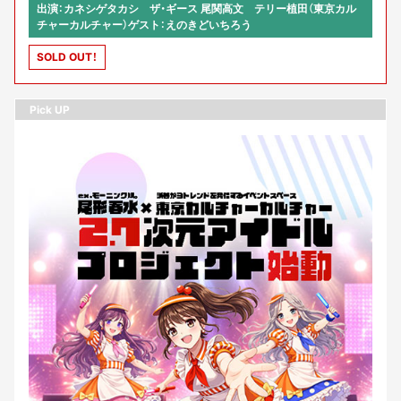
出演：カネシゲタカシ ザ・ギース 尾関高文 テリー植田（東京カル
チャーカルチャー）ゲスト：えのきどいちろう
SOLD OUT！
Pick UP