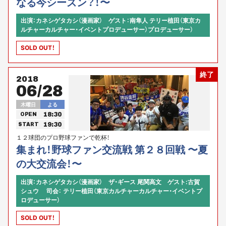
なる今シーズン？！〜
出演：カネシゲタカシ（漫画家） ゲスト：南隼人 テリー植田（東京カ
ルチャーカルチャー・イベントプロデューサー）プロデューサー）
SOLD OUT！
終了
2018
06/28
木曜日
よる
18:30
OPEN
19:30
START
１２球団のプロ野球ファンで乾杯！
集まれ！野球ファン交流戦 第２８回戦 〜夏
の大交流会！〜
出演：カネシゲタカシ（漫画家） ザ・ギース 尾関高文 ゲスト:古賀
シュウ 司会： テリー植田（東京カルチャーカルチャー・イベントプ
ロデューサー）
SOLD OUT！