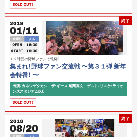
SOLD OUT！
終了
2019
01/11
金曜日
よる
18:30
OPEN
19:30
START
１２球団の野球ファンで乾杯！
集まれ！野球ファン交流戦 〜第３１弾 新年
会特番！ 〜
出演：カネシゲタカシ ザ・ギース 尾関高文 ゲスト：リスケ（ライオ
ンズスタジアムDJ）
SOLD OUT！
終了
2018
08/20
月曜日
よる