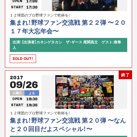
17:00
OPEN
17:30
START
１２球団のプロ野球ファンで乾杯を！
集まれ！野球ファン交流戦 第２２弾 〜２０
１７年大忘年会〜
出演：【出演者】カネシゲタカシ ザ・ギース 尾関高文 ゲスト:南隼
人
SOLD OUT！
終了
2017
09/26
火曜日
よる
18:30
OPEN
19:30
START
１２球団のプロ野球ファンで乾杯を！
集まれ！野球ファン交流戦 第２０弾 〜なん
と２０回目だよスペシャル！〜