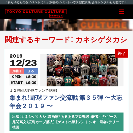
「あらゆるものをイベントに！」渋谷のイベントハウス型飲食店 会場レンタルも可能です！
関連するキーワード： カネシゲタカシ
終了
2019
12/23
月曜日
よる
18:30
OPEN
19:30
START
１２球団の野球ファンで乾杯！
集まれ！野球ファン交流戦 第３５弾 〜大忘
年会２０１９ 〜
出演：カネシゲタカシ（漫画家「あるあるプロ野球」著者） ザ・ギース
尾関高文（広島カープ芸人） 【ゲスト出演】ジン トシオ 司会：テリー
植田