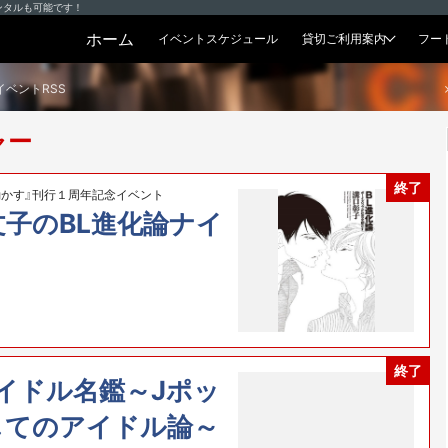
ンタルも可能です！
ホーム
イベントスケジュール
貸切ご利用案内
フー
貸切プラン
イベントRSS
ャー
終了
動かす』刊行１周年記念イベント
文子のBL進化論ナイ
終了
イドル名鑑～Jポッ
してのアイドル論～