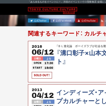
「あらゆるものをイベントに！」渋谷のイベントハウス型飲食店 会場レ
公式Twitter
公式Facebook
公式YouTube
関連するキーワード： カルチ
『ＢＬ進化論 ボーイズラブが社会を
2016
06/12
『溝口彰子×山本
日曜日
よる
ト』
17:30
OPEN
18:00
START
SOLD OUT！
2013
インディーズ・ア
04/12
プカルチャーと
金曜日
よる