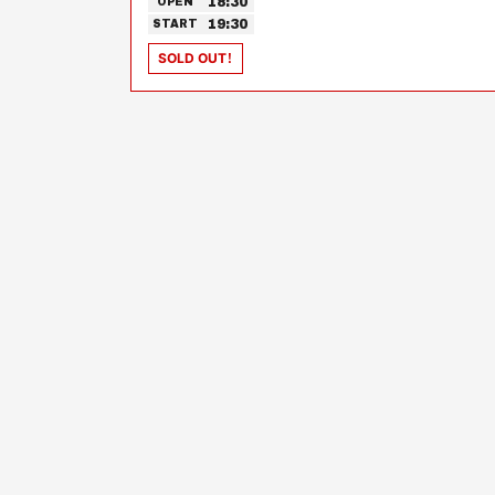
18:30
OPEN
19:30
START
SOLD OUT！