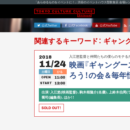
「あらゆるものをイベントに！」渋谷のイベントハウス型飲食店 会場レ
公式Twitter
公式Facebook
公式YouTube
関連するキーワード： ギャン
入江悠監督と仲間たちの僕らのモテる
2018
11/24
映画『ギャングー
土曜日
ひる
ろう！の会＆毎年
11:00
OPEN
2018」
12:00
START
出演：入江悠(映画監督)、駒木根隆介(名優)、上鈴木伯周(
喬司(編集長)、ほか！！
SOLD OUT！