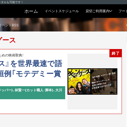
ンタルも可能です！
ホーム
イベントスケジュール
貸切ご利用案内
フー
貸切プラン
イベントRSS
グース
終了
ための映画聖典！
ス』を世界最速で語
恒例「モテデミー賞
ラッパー)、林賢一(カット職人･脚本)、大川