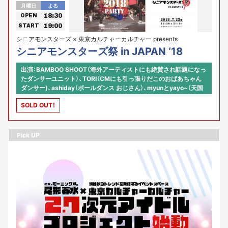
月曜日
よる
18:30
OPEN
19:00
START
シニアモンスターズ × 東京カルチャーカルチャー presents
シニアモンスターズ祭 in JAPAN ‘18
出演：BAMBOO SHOOT（海外アーティストにも絶賛され話題になっ
たダンサーユニット）、TORI（CMにも引っ張りだこのおばあちゃん
ダンサー)、ashiday（ポールダンス おじさん）、myunとyayo~（天国
へ一番近いアイドル)、GAO（平成のソウルトレインダンサー）、他 シ
SOLD OUT！
ニアモンスターズより10名 【司会】河原あず（東京カルチャーカルチ
ャー コミュニティ・アクセラレーター） 【プロデュース】株式会社オ
ースタンス × 河原あず
Pick UP