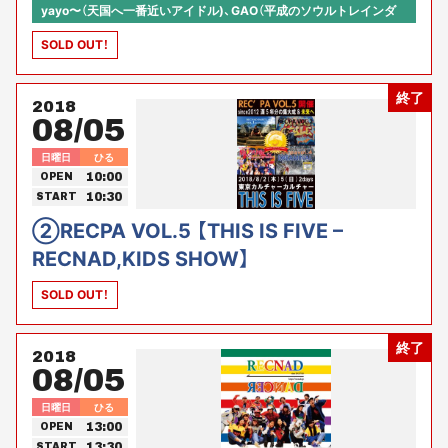
yayo〜（天国へ一番近いアイドル)、GAO（平成のソウルトレインダ
ンサー）、昭和ガールズ（平均年齢59歳のチアリーダーグループ）、他
SOLD OUT！
シニアモンスターズより11名 【司会】川原雅大（株式会社オースタン
ス）×河原あず（東京カルチャーカルチャー コミュニティ・アクセラ
レーター） 【プロデュース】株式会社オースタンス × 河原あず
終了
2018
08/05
日曜日
ひる
10:00
OPEN
10:30
START
②RECPA VOL.5 【THIS IS FIVE –
RECNAD,KIDS SHOW】
SOLD OUT！
終了
2018
08/05
日曜日
ひる
13:00
OPEN
13:30
START