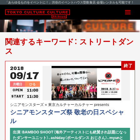
「あらゆるものをイベントに！」渋谷のイベントハウス型飲食店 会場レンタルも可能です！
関連するキーワード： ストリートダン
ス
終了
2018
09/17
月曜日
ひる
11:00
OPEN
11:30
START
シニアモンスターズ × 東京カルチャーカルチャー presents
シニアモンスターズ祭 敬老の日スペシャ
ル
出演：BAMBOO SHOOT（海外アーティストにも絶賛され話題になっ
たダンサーユニット）、ashiday（ポールダンス おじさん）、myunと