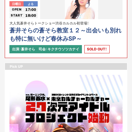
日曜日
よる
17:00
OPEN
18:00
START
大人気蒼井そらトークショー渋谷カルカル初登場！
蒼井そらの蒼そら教室１２～出会いも別れ
も特に無いけど春休みSP～
出演：蒼井そら 司会：キクチウソツカナイ
SOLD OUT！
Pick UP