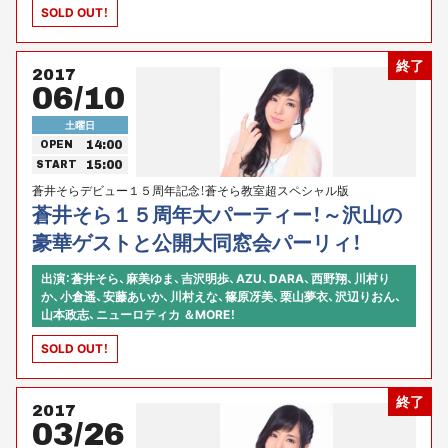
SOLD OUT！
終了
2017
06/10
土曜日
14:00
OPEN
15:00
START
蒼井そらデビュー１５周年記念！蒼そら教室超スペシャル版
蒼井そら１５周年大パーティー！～沢山の
豪華ゲストと公開大同窓会パーリィ！
出演：蒼井そら、麻美ゆま、吉沢明歩、AZU、DARA、西野翔、川村り
か、小倉遥、安藤あいか、川村えな、篠原冴美、栗山夢衣、沢辺りおん、
山本政志、ニューロティカ ＆MORE！
SOLD OUT！
終了
2017
03/26