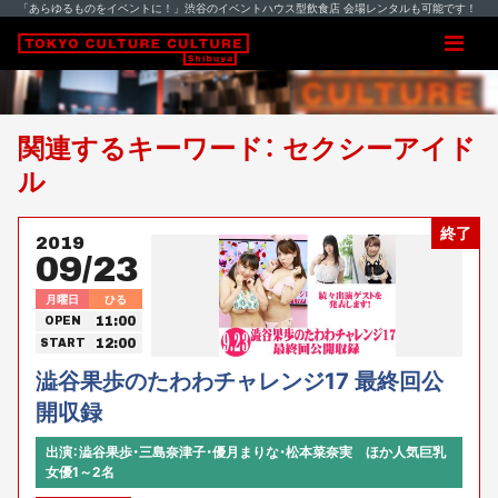
「あらゆるものをイベントに！」渋谷のイベントハウス型飲食店 会場レンタルも可能です！
関連するキーワード： セクシーアイド
ル
終了
2019
09/23
月曜日
ひる
11:00
OPEN
12:00
START
澁谷果歩のたわわチャレンジ17 最終回公
開収録
出演：澁谷果歩・三島奈津子・優月まりな・松本菜奈実 ほか人気巨乳
女優1～2名