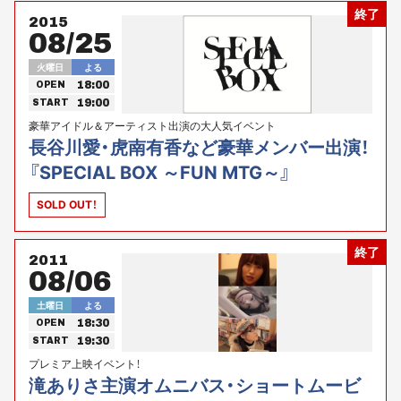
終了
2015
08/25
火曜日
よる
18:00
OPEN
19:00
START
豪華アイドル＆アーティスト出演の大人気イベント
長谷川愛・虎南有香など豪華メンバー出演！
『SPECIAL BOX ～FUN MTG～』
SOLD OUT！
終了
2011
08/06
土曜日
よる
18:30
OPEN
19:30
START
プレミア上映イベント！
滝ありさ主演オムニバス・ショートムービ