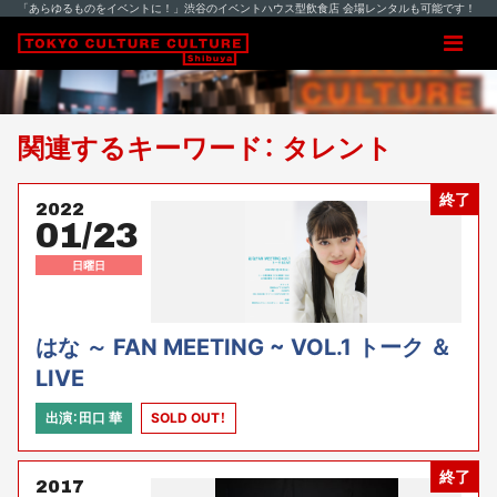
「あらゆるものをイベントに！」渋谷のイベントハウス型飲食店 会場レンタルも可能です！
関連するキーワード： タレント
終了
2022
01/23
日曜日
はな ～ FAN MEETING ~ VOL.1 トーク ＆
LIVE
出演：田口 華
SOLD OUT！
終了
2017