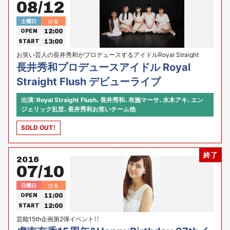
08/12
土曜日
ひる
12:00
OPEN
13:00
START
お笑い芸人の長井秀和がプロデュースするアイドルRoyal Straight
Flushがついにデビュー！
長井秀和プロデュースアイドル Royal
Straight Flush デビューライブ
出演：Royal Straight Flush、長井秀和、布施マーサ、水木アキ、エン
ジェリック乱世、長井秀和お笑いチーム他
SOLD OUT！
終了
2016
07/10
日曜日
ひる
11:00
OPEN
12:00
START
芸能15th企画第2弾イベント！！