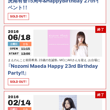
虎南有香15周年&HappyBirthday 27thイ
ベント！！
SOLD OUT！
終了
2016
06/18
土曜日
ひる
11:15
OPEN
12:00
START
まえのんこと前田希美、23歳の生誕祭。MCにAKIさんを迎え、お台場に
て楽しいひと時を。
『Nozomi Maeda Happy 23rd Birthday
Party!!』
SOLD OUT！
終了
2016
02/14
日曜日
ひる