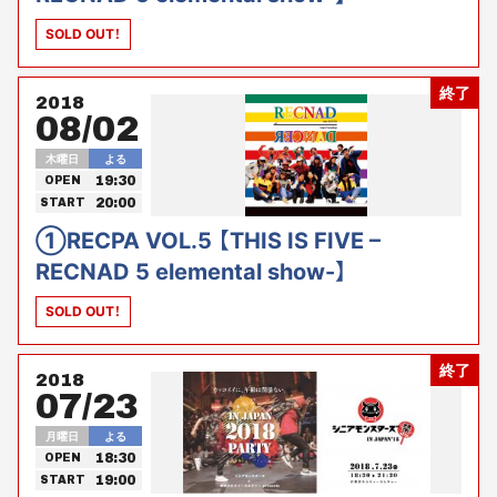
SOLD OUT！
終了
2018
08/02
木曜日
よる
19:30
OPEN
20:00
START
①RECPA VOL.5 【THIS IS FIVE –
RECNAD 5 elemental show-】
SOLD OUT！
終了
2018
07/23
月曜日
よる
18:30
OPEN
19:00
START