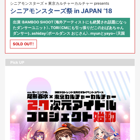
シニアモンスターズ × 東京カルチャーカルチャー presents
シニアモンスターズ祭 in JAPAN ‘18
出演：BAMBOO SHOOT（海外アーティストにも絶賛され話題になっ
たダンサーユニット）、TORI（CMにも引っ張りだこのおばあちゃん
ダンサー)、ashiday（ポールダンス おじさん）、myunとyayo~（天国
へ一番近いアイドル)、GAO（平成のソウルトレインダンサー）、他 シ
SOLD OUT！
ニアモンスターズより10名 【司会】河原あず（東京カルチャーカルチ
ャー コミュニティ・アクセラレーター） 【プロデュース】株式会社オ
ースタンス × 河原あず
Pick UP