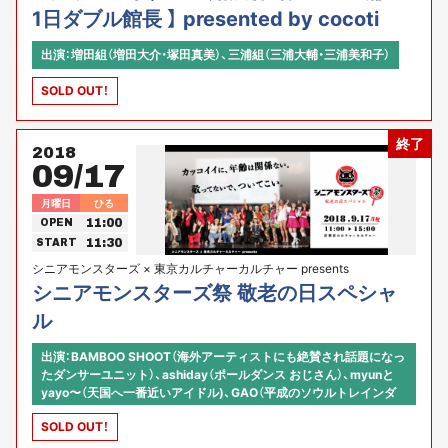
1日ダブル館長 】 presented by cocoti
出演：増田組（増田大介・塚田真美）、三浦組（三浦大輔・三浦美和子）
SOLD OUT！
終了
2018
09/17
月曜日
ひる
11:00
OPEN
11:30
START
シニアモンスターズ × 東京カルチャーカルチャー presents
シニアモンスターズ祭 敬老の日スペシャ
ル
出演：BAMBOO SHOOT（海外アーティストにも絶賛され話題になっ
たダンサーユニット）、ashiday（ポールダンス おじさん）、myunと
yayo〜（天国へ一番近いアイドル)、GAO（平成のソウルトレインダ
ンサー）、昭和ガールズ（平均年齢59歳のチアリーダーグループ）、他
SOLD OUT！
シニアモンスターズより11名 【司会】川原雅大（株式会社オースタン
ス）×河原あず（東京カルチャーカルチャー コミュニティ・アクセラ