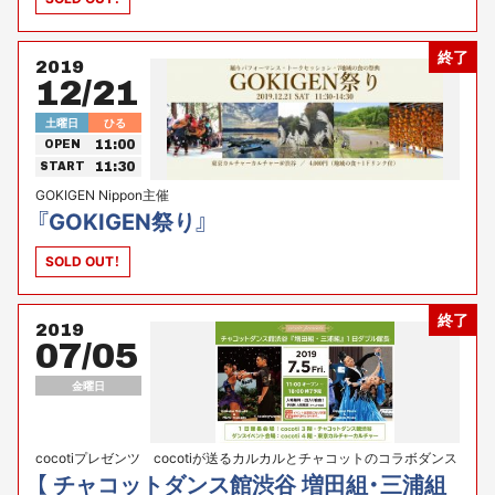
終了
2019
12/21
土曜日
ひる
11:00
OPEN
11:30
START
GOKIGEN Nippon主催
『GOKIGEN祭り』
SOLD OUT！
終了
2019
07/05
金曜日
cocotiプレゼンツ cocotiが送るカルカルとチャコットのコラボダンス
イベント！
【 チャコットダンス館渋谷 増田組・三浦組