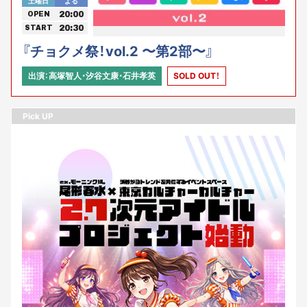
土曜日
よる
20:00
OPEN
20:30
START
『チョクメ祭！vol.2 〜第2部〜』
出演：高塚智人・汐谷文康・石井孝英
SOLD OUT！
Pick UP