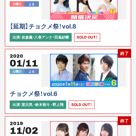
日曜日
よる
【延期】チョクメ祭！vol.8
出演：佐倉薫・八巻アンナ・田嶌紗蘭
SOLD OUT！
終了
2020
01/11
土曜日
よる
チョクメ祭！vol.6
出演：室元気 ・鈴木裕斗 ・野上翔
SOLD OUT！
終了
2019
11/02