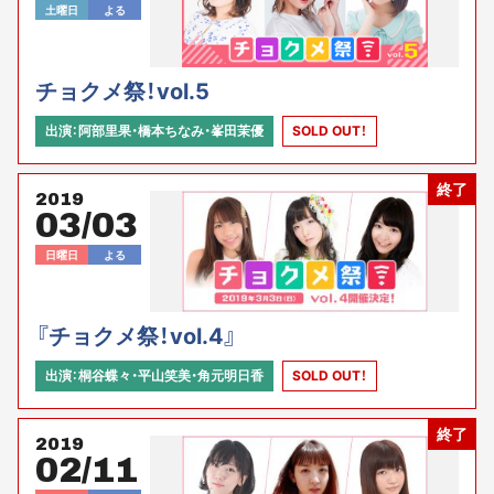
土曜日
よる
チョクメ祭！vol.5
出演：阿部里果・橋本ちなみ・峯田茉優
SOLD OUT！
終了
2019
03/03
日曜日
よる
『チョクメ祭！vol.4』
出演：桐谷蝶々・平山笑美・角元明日香
SOLD OUT！
終了
2019
02/11