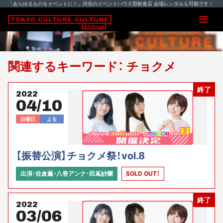
「あらゆるものをイベントに！」渋谷のイベントハウス型飲食店 会場レンタルも可能です！
関連するキーワード： チョクメ
終了
2022
04/10
日曜日
よる
【振替公演】チョクメ祭！vol.8
出演：佐倉薫・八巻アンナ・田嶌紗蘭
SOLD OUT！
終了
2022
03/06