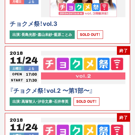
月曜日
よる
チョクメ祭！vol.3
出演：長島光那・嘉山未紗・藍原ことみ
SOLD OUT！
終了
2018
11/24
土曜日
よる
17:00
OPEN
17:30
START
『チョクメ祭！vol.2 〜第1部〜』
出演：高塚智人・汐谷文康・石井孝英
SOLD OUT！
終了
2018
11/24