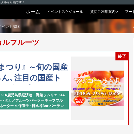
ンタルも可能です！
ホーム
イベントスケジュール
貸切ご利用案内
フー
貸切プラン
イベントRSS
カルフルーツ
終了
まつり』 ～旬の国産
ん、注目の国産ト
ツも食べ比べ～
・JA鹿児島県経済連 野菜ソムリエ ・JA
ー ・タカノフルーツパーラー チーフフル
ーター 久保直子 ・日比谷Bar バーテン
日本エディブルフラワー協会理事、夜のケーキ屋
配”果物の達人” 原詩織