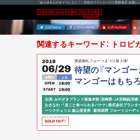
「あらゆるものをイベントに！」渋谷のイベントハウス型飲食店 会場レ
公式Twitter
公式Facebook
公式YouTube
関連するキーワード： トロピ
満員御礼フルーツまつり第３弾！
2018
06/29
待望の『マンゴー
金曜日
よる
マンゴーはもちろ
18:00
OPEN
ロピカルフルー
19:00
START
出演：みやざきブランド推進本部（宮崎県・JA宮崎経済連） 
おきなわ ・「皮ごと食べられるバナナ」株式会社プランタ
ーツクチュリエ 森山登美男 ・新宿高野 フルーツコーディネ
ダー 山本利晴 ・BE-WAVE バーテンダー 天野剛 ・
SOLD OUT！
さん juli ・FRUIT LOVERS LIFE代表、フルーツ定期宅