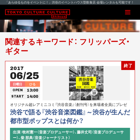
「あらゆるものをイベントに！」渋谷のイベントハウス型飲食店 会場レンタルも可能です！
関連するキーワード： フリッパーズ・
ギター
終了
2017
06/25
日曜日
ひる
13:00
OPEN
14:00
START
オリジナル超レアミニコミ『渋谷音楽』（創刊号）を来場者全員にプレゼ
ント！！「渋谷」の街が生み出した「都市型ポップス」とは何か――？牧村憲
渋谷で語る『渋谷音楽図鑑』～渋谷が生んだ
一、藤井丈司、柴 那典の３人が「東京カルチャーカルチャー」に集結！
都市型ポップスとは何か？
出演：牧村憲一（音楽プロデューサー）、藤井丈司（音楽プロデューサ
ー）、柴 那典（音楽ジャーナリスト）