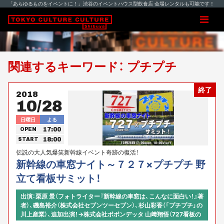
「あらゆるものをイベントに！」渋谷のイベントハウス型飲食店 会場レンタルも可能です！
関連するキーワード： プチプチ
終了
2018
10/28
日曜日
よる
17:00
OPEN
18:00
START
伝説の大人気爆笑新幹線イベント奇跡の復活！
新幹線の車窓ナイト～７２７×プチプチ 野
立て看板サミット！
出演：栗原 景（フォトライター『新幹線の車窓は、こんなに面白い！』著
者）、磯島裕介（株式会社セブンツーセブン）、杉山彩香（「プチプチ」の
川上産業）、追加出演！→株式会社ポポンデッタ 山﨑翔悟（727看板の
Nゲージモデルを商品化した人）、吉永陽一（空鉄写真家）ほか！