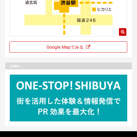
Google Mapでみる
Links