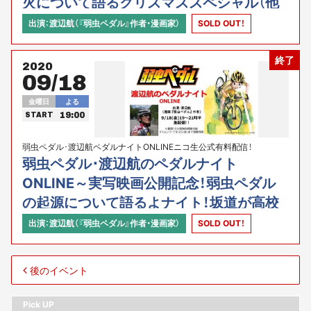
火について語るクリスマススペシャル（他
のメンバーについても語るよ！）～
出演：渡辺航（『弱虫ペダル』作者・漫画家）
SOLD OUT！
終了
2020
09/18
金曜日
よる
19:00
START
弱虫ペダル･渡辺航ペダルナイトONLINEニコ生公式有料配信！
弱虫ペダル･渡辺航のペダルナイト
ONLINE～実写映画公開記念！弱虫ペダル
の起源について語るよナイト！坂道が高校
生になって出会った人たち～連載600回に
出演：渡辺航（『弱虫ペダル』作者・漫画家）
SOLD OUT！
ついても語るよ！
後のイベント
Pick UP