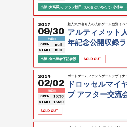
観戦ライブ！初登
出演：大高洋夫、デッツ松田、えのきどいちろう、小林恭二
2人！
超人気の著名人の人狼ゲーム観覧イベント
2017
09/30
アルティメット人
土曜日
年記念公開収録ラ
null
OPEN
）
null
START
出演：全出演者下記参照
SOLD OUT！
ボードゲームファン＆ゲームデザイナ
2014
02/02
念
ドロッセルマイヤ
日曜日
プ アフター交流
15:30
OPEN
ァン＆ゲームデザ
15:30
START
SOLD OUT！