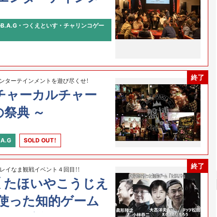
せ〜
.A.G ・ つくえといす ・ チャリンコゲー
終了
・エンターテインメントを遊び尽くせ！
ルチャーカルチャー
祭典 ～
A.G
SOLD OUT！
終了
レイなま観戦イベント４回目！！
（ たほいやこうじえ
を使った知的ゲーム