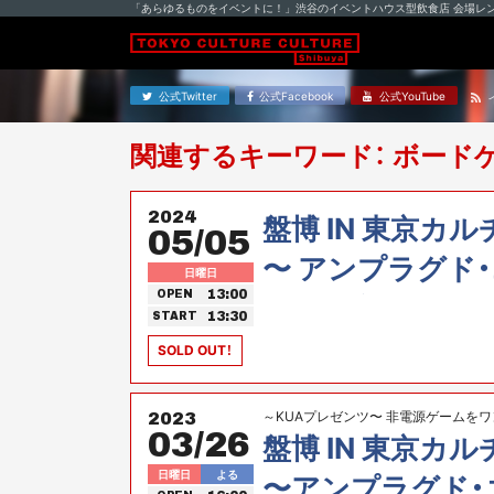
「あらゆるものをイベントに！」渋谷のイベントハウス型飲食店 会場レ
公式Twitter
公式Facebook
公式YouTube
関連するキーワード： ボード
2024
盤博 IN 東京カ
05/05
〜 アンプラグド
日曜日
13:00
OPEN
ントを遊び尽くせ
13:30
START
SOLD OUT！
～KUAプレゼンツ〜 非電源ゲームを
2023
03/26
がカルカルに再上陸！
盤博 IN 東京カ
日曜日
よる
〜アンプラグド・