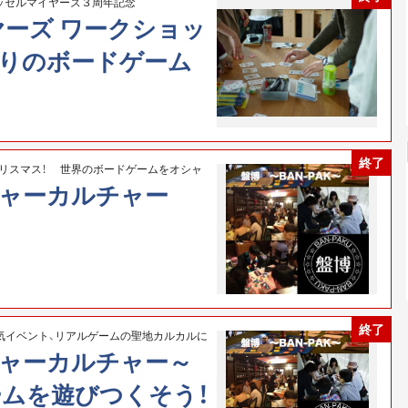
ッセルマイヤーズ３周年記念
ーズ ワークショッ
日限りのボードゲーム
終了
クリスマス！ 世界のボードゲームをオシャ
ルに上陸！
チャーカルチャー
終了
気イベント、リアルゲームの聖地カルカルに
チャーカルチャー～
ムを遊びつくそう！