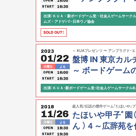
16:00
OPEN
ントを遊び尽く
16:30
START
出演：ＫＵＡ ・ 新ボードゲーム党 ・ 社会人ゲームサークルB
ムズ ・ アドゲバ！・日本ウノ協会
SOLD OUT！
～ KUAプレゼンツ 〜 アンプラグド
2023
01/22
盤博 IN 東京カ
日曜日
よる
～ ボードゲームの
16:00
OPEN
16:30
START
出演：ＫＵＡ・新ボードゲーム党・社会人ゲームサークルB.
超人気！伝説の傑作ゲーム「たほいや」プ
2018
11/26
たほいや甲子ﾞ園
月曜日
よる
ん ）４～広辞苑
18:30
OPEN
19:30
START