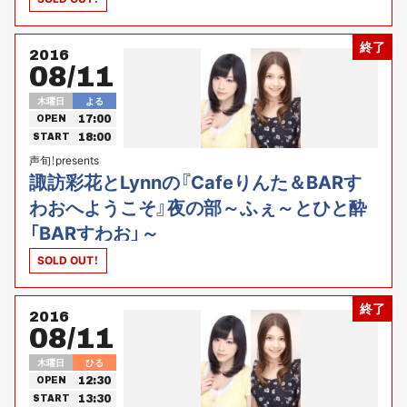
終了
2016
08/11
木曜日
よる
17:00
OPEN
18:00
START
声旬！presents
諏訪彩花とLynnの『Cafeりんた＆BARす
わおへようこそ』夜の部～ふぇ～とひと酔
「BARすわお」～
SOLD OUT！
終了
2016
08/11
木曜日
ひる
12:30
OPEN
13:30
START