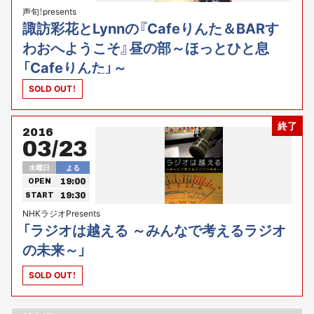
声旬！presents
諏訪彩花とLynnの『Cafeりんた＆BARす
わおへようこそ』昼の部～ほっとひと息
「Cafeりんた」～
SOLD OUT！
終了
2016
03/23
水曜日
よる
19:00
OPEN
19:30
START
NHKラジオPresents
「ラジオは越える ～みんなで考えるラジオ
の未来～」
SOLD OUT！