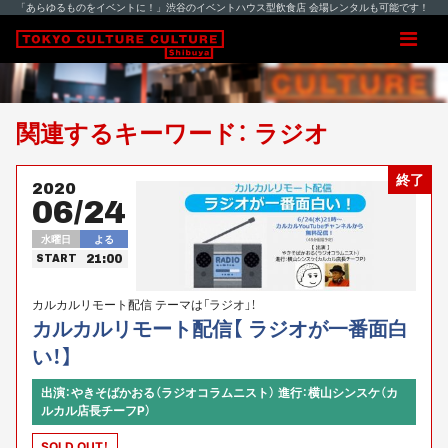
「あらゆるものをイベントに！」渋谷のイベントハウス型飲食店 会場レンタルも可能です！
関連するキーワード： ラジオ
終了
2020
06/24
水曜日
よる
21:00
START
カルカルリモート配信 テーマは「ラジオ」！
カルカルリモート配信【 ラジオが一番面白
い！】
出演：やきそばかおる（ラジオコラムニスト） 進行：横山シンスケ（カ
ルカル店長チーフP）
SOLD OUT！