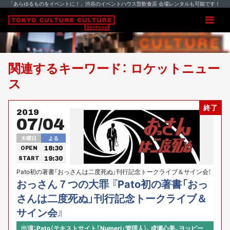
「あらゆるものをイベントに！」渋谷のイベントハウス型飲食店 会場レンタルも可能です！
関連するキーワード： ロケットニュー
ス
終了
2019
07/04
木曜日
よる
18:30
OPEN
19:30
START
Pato初の著書「おっさんは二度死ぬ」刊行記念トークライブ＆サイン会！
おっさん７つの大罪 『Pato初の著書「おっ
さんは二度死ぬ」刊行記念トークライブ＆
サイン会』
出演：Pato（テキストサイト「Numeri」管理人）、成瀬心美、ヨッピー