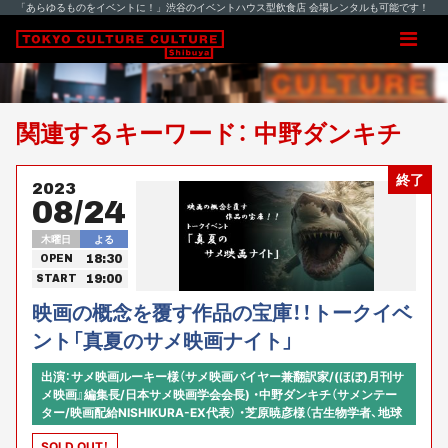
「あらゆるものをイベントに！」渋谷のイベントハウス型飲食店 会場レンタルも可能です！
関連するキーワード： 中野ダンキチ
終了
2023
08/24
木曜日
よる
18:30
OPEN
19:00
START
映画の概念を覆す作品の宝庫！！トークイベ
ント「真夏のサメ映画ナイト」
出演：サメ映画ルーキー様（サメ映画バイヤー兼翻訳家/(ほぼ)月刊サ
メ映画』編集長/日本サメ映画学会会長) ・中野ダンキチ（サメンテー
ター/映画配給NISHIKURA-EX代表） ・芝原暁彦様（古生物学者、地球
技研・恐竜技術研究ラボ代表）・安藤昌教様（webメディア「デイリー
SOLD OUT！