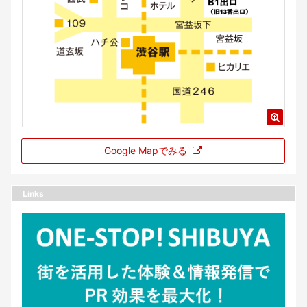
Google Mapでみる
Links