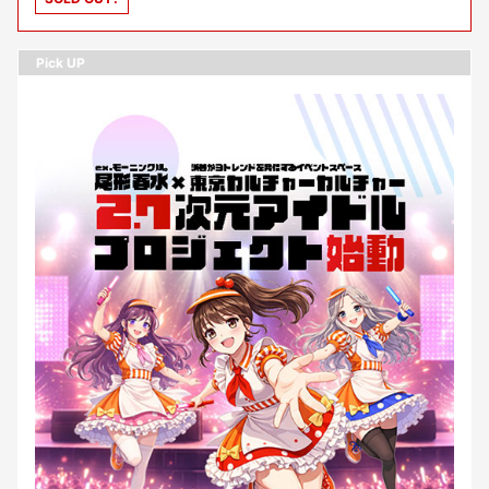
ポータルZ」ライター/編集者）
Pick UP