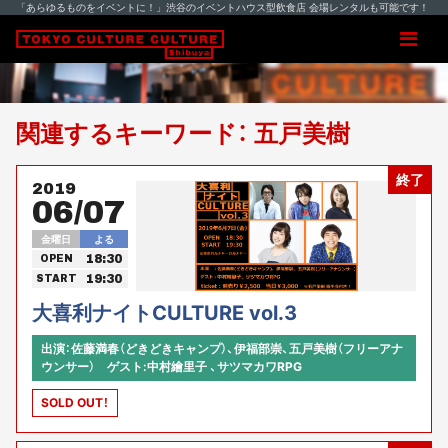
「あらゆるものをイベントに！」渋谷のイベントハウス型飲食店 会場レンタルも可能です！
関連するキーワード： 五戸美樹
終了
2019
06/07
金曜日
よる
18:30
OPEN
19:30
START
大喜利ナイトCULTURE vol.3
出演：佐藤満春（どきどきキャンプ）、伊福部崇、五戸美樹（フリーアナ
ウンサー） ゲスト:中村繪里子 、サツマカワRPG
SOLD OUT！