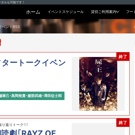
ンタルも可能です！
ホーム
イベントスケジュール
貸切ご利用案内
フー
貸切プラン
イベントRSS
樹
終了
フタートークイベン
越琢己・高岡裕貴・服部武雄・澤田征士郎
終了
り返りトーク！！！
劇「RAYZ OF