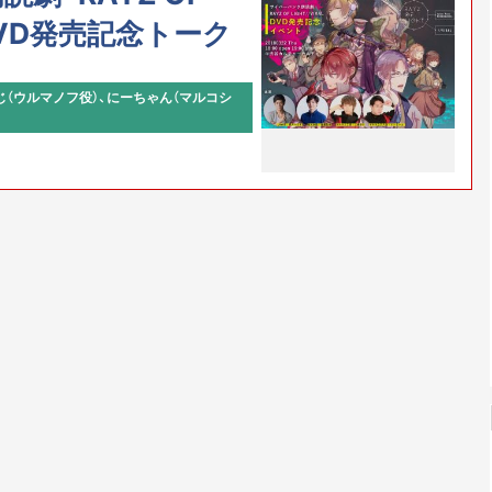
L」DVD発売記念トーク
煎じ（ウルマノフ役）、にーちゃん（マルコシ