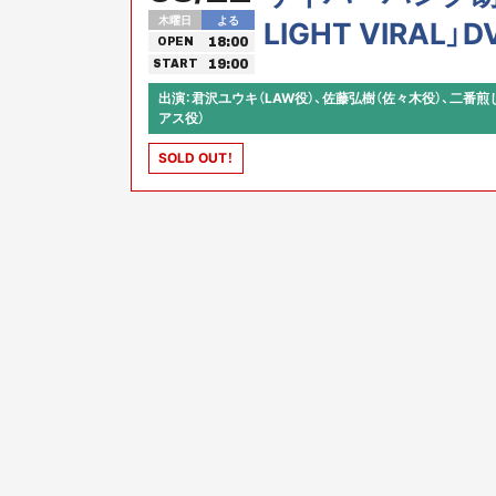
木曜日
よる
LIGHT VIRA
18:00
OPEN
イベント！
19:00
START
出演：君沢ユウキ（LAW役）、佐藤弘樹（佐々木役）、二番
アス役）
SOLD OUT！