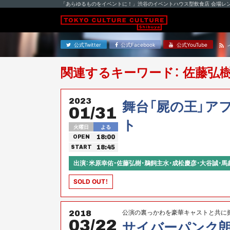
「あらゆるものをイベントに！」渋谷のイベントハウス型飲食店 会場レ
公式Twitter
公式Facebook
公式YouTube
関連するキーワード： 佐藤弘
2023
舞台「屍の王」ア
01/31
ト
火曜日
よる
18:00
OPEN
18:45
START
出演：米原幸佑・佐藤弘樹・鵜飼主水・成松慶彦・大谷誠・馬
SOLD OUT！
公演の裏っかわを豪華キャストと共に振
2018
03/22
サイバーパンク朗読