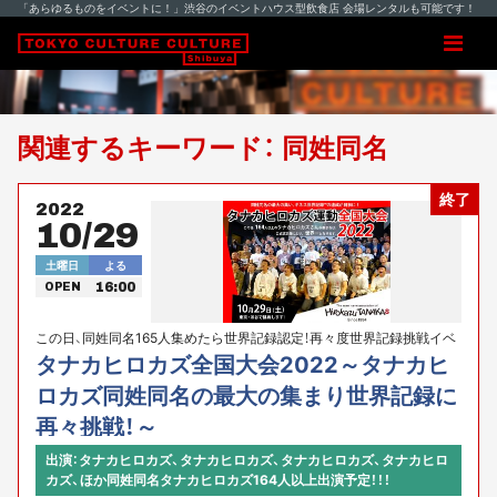
「あらゆるものをイベントに！」渋谷のイベントハウス型飲食店 会場レンタルも可能です！
関連するキーワード： 同姓同名
終了
2022
10/29
土曜日
よる
16:00
OPEN
この日、同姓同名165人集めたら世界記録認定！再々度世界記録挑戦イベ
ント！タナカヒロカズ運動presents
タナカヒロカズ全国大会2022～タナカヒ
ロカズ同姓同名の最大の集まり世界記録に
再々挑戦！～
出演：タナカヒロカズ、タナカヒロカズ、タナカヒロカズ、タナカヒロ
カズ、ほか同姓同名タナカヒロカズ164人以上出演予定！！！