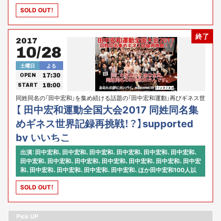
SOLD OUT！
終了
2017
10/28
土曜日
よる
17:30
OPEN
18:00
START
同姓同名の「田中宏和」を集め続ける話題の「田中宏和運動」再びギネス世
界記録に挑戦！
【 田中宏和運動全国大会2017 同姓同名集
めギネス世界記録再挑戦！？】supported
by いいちこ
出演：田中宏和、田中宏和、田中宏和、田中宏和、田中宏和、田中宏和、
田中宏和、田中宏和、田中宏和、田中宏和、田中宏和、田中宏和、田中宏
和、田中宏和、田中宏和、田中宏和、田中宏和、ほか田中宏和100人以
上出演予定！
SOLD OUT！
Pick UP