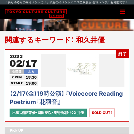
「あらゆるものをイベントに！」渋谷のイベントハウス型飲食店 会場レンタルも可能です！
関連するキーワード： 和久井優
終了
2023
02/17
金曜日
よる
18:30
OPEN
19:00
START
【2/17(金)19時公演】『Voicecore Reading
Poetrium『花羽音』
出演：相良茉優・岡田夢以・奥野香耶・和久井優
SOLD OUT！
Pick UP