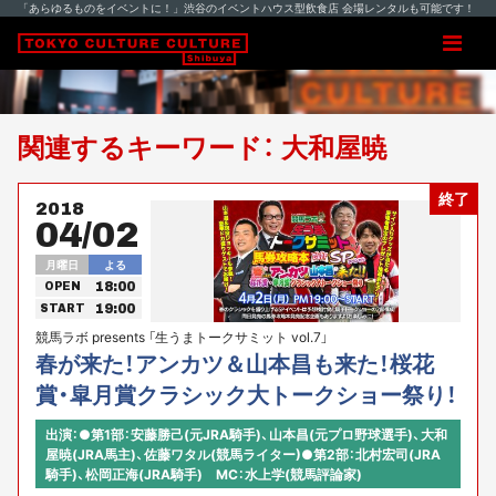
「あらゆるものをイベントに！」渋谷のイベントハウス型飲食店 会場レンタルも可能です！
関連するキーワード： 大和屋暁
終了
2018
04/02
月曜日
よる
18:00
OPEN
19:00
START
競馬ラボ presents 「生うまトークサミット vol.7」
春が来た！アンカツ＆山本昌も来た！桜花
賞・皐月賞クラシック大トークショー祭り！
出演：●第1部：安藤勝己(元JRA騎手)、山本昌(元プロ野球選手)、大和
屋暁(JRA馬主)、佐藤ワタル(競馬ライター)●第2部：北村宏司(JRA
騎手)、松岡正海(JRA騎手) MC：水上学(競馬評論家)