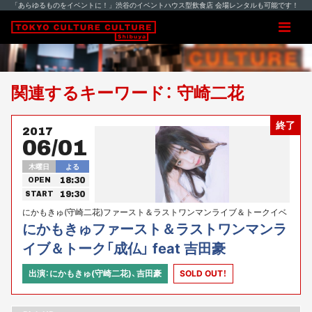
「あらゆるものをイベントに！」渋谷のイベントハウス型飲食店 会場レンタルも可能です！
関連するキーワード： 守崎二花
終了
2017
06/01
木曜日
よる
18:30
OPEN
19:30
START
にかもきゅ(守崎二花)ファースト＆ラストワンマンライブ＆トークイベ
ント緊急決定！
にかもきゅファースト＆ラストワンマンラ
イブ＆トーク「成仏」 feat 吉田豪
出演：にかもきゅ(守崎二花)、吉田豪
SOLD OUT！