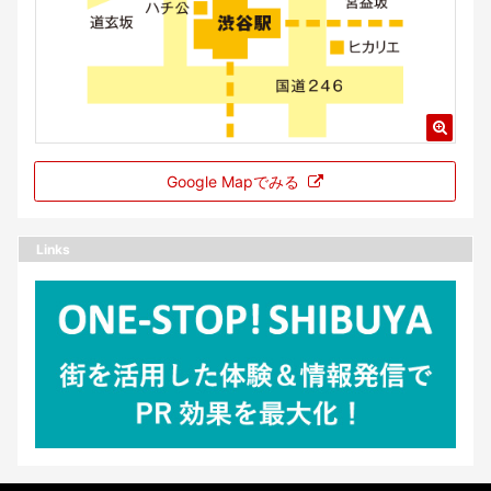
Google Mapでみる
Links