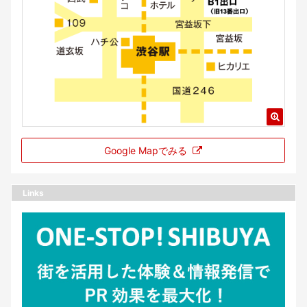
Google Mapでみる
Links