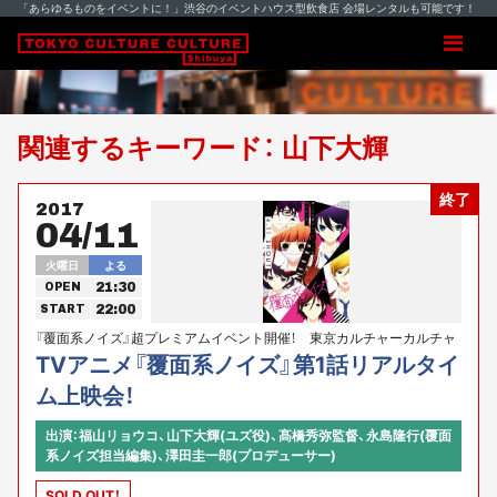
「あらゆるものをイベントに！」渋谷のイベントハウス型飲食店 会場レンタルも可能です！
関連するキーワード： 山下大輝
終了
2017
04/11
火曜日
よる
21:30
OPEN
22:00
START
『覆面系ノイズ』超プレミアムイベント開催！ 東京カルチャーカルチャ
ーpresents
TVアニメ『覆面系ノイズ』第1話リアルタイ
ム上映会！
出演：福山リョウコ、山下大輝(ユズ役)、髙橋秀弥監督、永島隆行(覆面
系ノイズ担当編集)、澤田圭一郎(プロデューサー)
SOLD OUT！