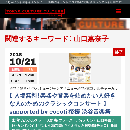
「あらゆるものをイベントに！」渋谷のイベントハウス型飲食店 会場レンタルも可能です！
関連するキーワード： 山口嘉奈子
終了
2018
10/21
日曜日
ひる
12:30
OPEN
13:00
START
渋谷音楽祭・ヤマハミュージックアベニュー渋谷×東京カルチャーカル
チャー コラボイベント
【 入場無料！楽器や音楽を始めたい人好き
な人のためのクラシックコンサート 】
supported by cocoti 後援 渋谷音楽祭
出演：カルカルテット：天野恵(ファーストバイオリン）、山口嘉奈子
(セカンドバイオリン)、七海加奈(ヴィオラ)、石貝梨華(チェロ)、藤田