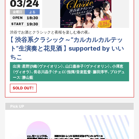
03/24
金曜日
よる
18:30
OPEN
19:30
START
渋谷でお酒とクラシックと夜桜を楽しむ春の夜。
【 渋谷系クラシック～“カルカルカルテッ
ト”生演奏と花見酒 】 supported by いい
ちこ
出演：星野沙織（ヴァイオリン）、山口嘉奈子（ヴァイオリン）、小澤恵
（ヴィオラ）、長谷川晶子（チェロ）指揮/音楽監督：藤田淳平、プロデュ
ース：勝山藍
SOLD OUT！
Pick UP