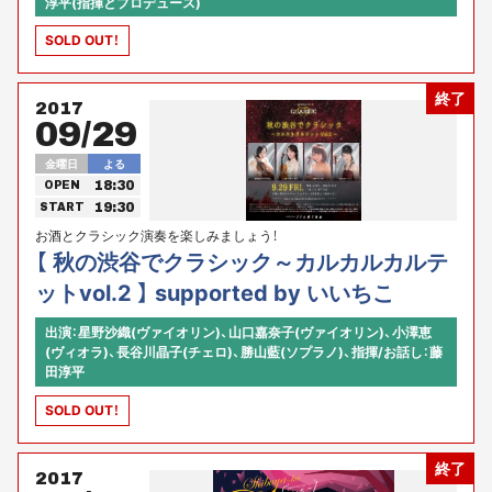
淳平(指揮とプロデュース)
SOLD OUT！
終了
2017
09/29
金曜日
よる
18:30
OPEN
19:30
START
お酒とクラシック演奏を楽しみましょう！
【 秋の渋谷でクラシック～カルカルカルテ
ットvol.2 】 supported by いいちこ
出演：星野沙織(ヴァイオリン)、山口嘉奈子(ヴァイオリン)、小澤恵
(ヴィオラ)、長谷川晶子(チェロ)、勝山藍(ソプラノ)、指揮/お話し：藤
田淳平
SOLD OUT！
終了
2017