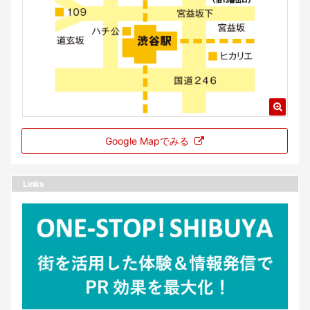
Google Mapでみる
Links