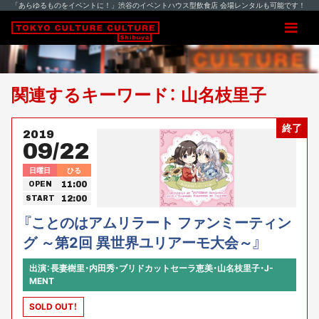
「あらゆるものをイベントに！」渋谷のイベントハウス型飲食店 会場レンタルも可能です！
関連するキーワード： 山名枝里子
終了
2019
09/22
日曜日
ひる
11:00
OPEN
12:00
START
『ことのはアムリラート ファンミーティン
グ ～第2回 異世界ユリアーモ大会～』
出演：長妻樹里・内田秀・ブリドカットセーラ恵美・山名枝里子・J-
MENT
SOLD OUT！