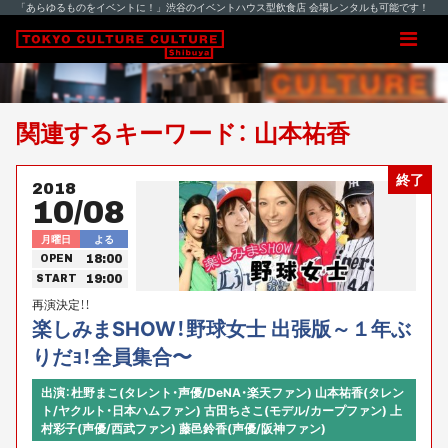
「あらゆるものをイベントに！」渋谷のイベントハウス型飲食店 会場レンタルも可能です！
関連するキーワード： 山本祐香
終了
2018
10/08
月曜日
よる
18:00
OPEN
19:00
START
再演決定！！
楽しみまSHOW！野球女士 出張版～１年ぶ
りだｮ！全員集合〜
出演：杜野まこ(タレント・声優/DeNA・楽天ファン) 山本祐香(タレン
ト/ヤクルト・日本ハムファン) 古田ちさこ(モデル/カープファン) 上
村彩子(声優/西武ファン) 藤邑鈴香(声優/阪神ファン)