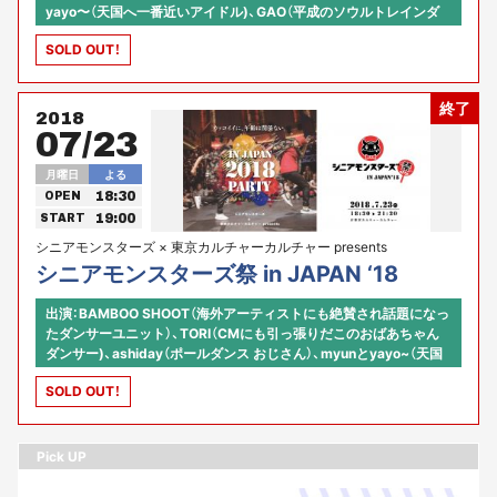
yayo〜（天国へ一番近いアイドル)、GAO（平成のソウルトレインダ
ンサー）、昭和ガールズ（平均年齢59歳のチアリーダーグループ）、他
SOLD OUT！
シニアモンスターズより11名 【司会】川原雅大（株式会社オースタン
ス）×河原あず（東京カルチャーカルチャー コミュニティ・アクセラ
レーター） 【プロデュース】株式会社オースタンス × 河原あず
終了
2018
07/23
月曜日
よる
18:30
OPEN
19:00
START
シニアモンスターズ × 東京カルチャーカルチャー presents
シニアモンスターズ祭 in JAPAN ‘18
出演：BAMBOO SHOOT（海外アーティストにも絶賛され話題になっ
たダンサーユニット）、TORI（CMにも引っ張りだこのおばあちゃん
ダンサー)、ashiday（ポールダンス おじさん）、myunとyayo~（天国
へ一番近いアイドル)、GAO（平成のソウルトレインダンサー）、他 シ
SOLD OUT！
ニアモンスターズより10名 【司会】河原あず（東京カルチャーカルチ
ャー コミュニティ・アクセラレーター） 【プロデュース】株式会社オ
ースタンス × 河原あず
Pick UP