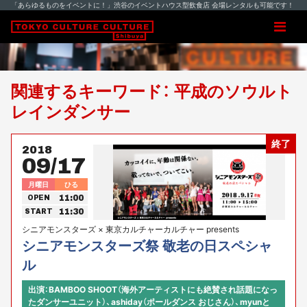
「あらゆるものをイベントに！」渋谷のイベントハウス型飲食店 会場レンタルも可能です！
関連するキーワード： 平成のソウルト
レインダンサー
終了
2018
09/17
月曜日
ひる
11:00
OPEN
11:30
START
シニアモンスターズ × 東京カルチャーカルチャー presents
シニアモンスターズ祭 敬老の日スペシャ
ル
出演：BAMBOO SHOOT（海外アーティストにも絶賛され話題になっ
たダンサーユニット）、ashiday（ポールダンス おじさん）、myunと