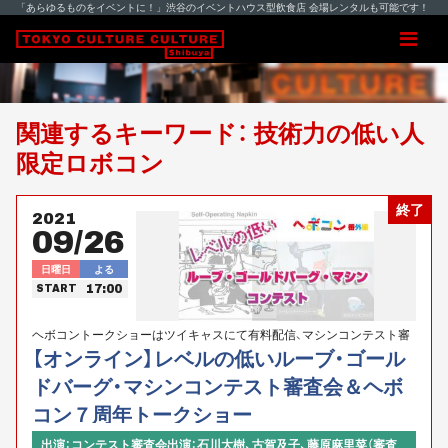
「あらゆるものをイベントに！」渋谷のイベントハウス型飲食店 会場レンタルも可能です！
関連するキーワード： 技術力の低い人
限定ロボコン
終了
2021
09/26
日曜日
よる
17:00
START
ヘボコントークショーはツイキャスにて有料配信、マシンコンテスト審
査会はyoutubeで無料公開予定です！！
【オンライン】レベルの低いルーブ・ゴール
ドバーグ・マシンコンテスト審査会＆ヘボ
コン７周年トークショー
出演：コンテスト審査会出演：石川大樹、古賀及子、藤原麻里菜（審査