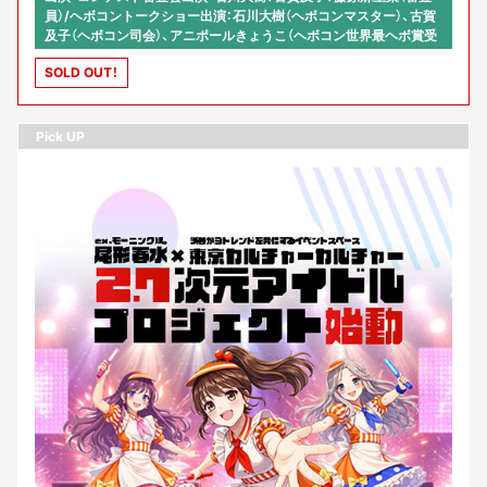
員）/ヘボコントークショー出演：石川大樹（ヘボコンマスター）、古賀
及子（ヘボコン司会）、アニポールきょうこ（ヘボコン世界最ヘボ賞受
賞者）、こやしゅん（ヘボコン４連覇中）
SOLD OUT！
Pick UP