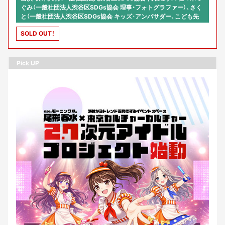
ぐみ（一般社団法人渋谷区SDGs協会 理事・フォトグラファー）、さく
と（一般社団法人渋谷区SDGs協会 キッズ･アンバサダー、こども先
生）、横山和理（渋谷再開発協会常務理事)、進行：横山シンスケ(東京カ
SOLD OUT！
ルチャーカルチャー店長・チーフP)
Pick UP