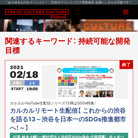
「あらゆるものをイベントに！」渋谷のイベントハウス型飲食店 会場レンタルも可能です！
関連するキーワード： 持続可能な開発
目標
終了
2021
02/18
木曜日
よる
19:00
START
カルカルYouTube生配信シリーズ13弾はSDGs特集！
カルカルリモート生配信【 これからの渋谷
を語る13～渋谷を日本一のSDGs推進都市
へ！～】
出演：鈴木大輔（一般社団法人渋谷区SDGs協会 代表理事）、佐々木つ